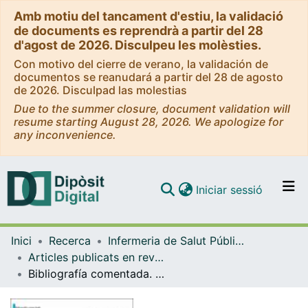
Amb motiu del tancament d'estiu, la validació
de documents es reprendrà a partir del 28
d'agost de 2026. Disculpeu les molèsties.
Con motivo del cierre de verano, la validación de
documentos se reanudará a partir del 28 de agosto
de 2026. Disculpad las molestias
Due to the summer closure, document validation will
resume starting August 28, 2026. We apologize for
any inconvenience.
(current)
Iniciar sessió
Comunitats i col·leccions
Inici
Recerca
Infermeria de Salut Pública, Salut Mental i Maternoinfantil
Navega per tot el DD
Articles publicats en revistes (Infermeria de Salut Pública, Salut mental i Maternoinfantil)
Com publicar
Bibliografía comentada. I trimestre 2000
Contacte