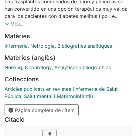
Los trasplantes combinados de riñon y páncreas se
han convertido en una opción terapéutica muy válida
para los pacientes con diabetes mellitus tipo I e
insuficiencia renal terminal. La finalidad es conseguir
Més...
una normalización completa de la gluciemia y
Matèries
conseguir una mejora en la calidad de vida...
Infermeria
,
Nefrologia
,
Bibliografies analítiques
Matèries (anglès)
Nursing
,
Nephrology
,
Analytical bibliographies
Col·leccions
Articles publicats en revistes (Infermeria de Salut
Pública, Salut mental i Maternoinfantil)
Pàgina completa de l'ítem
Citació