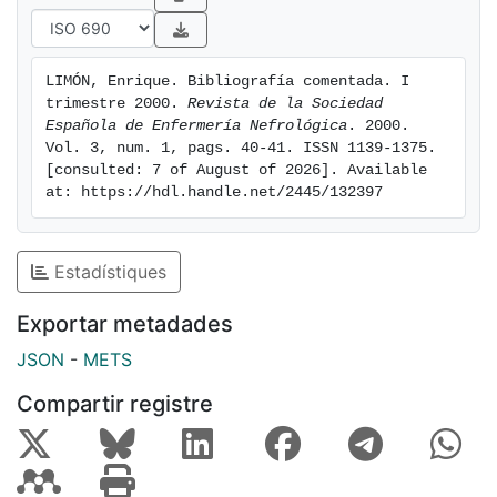
LIMÓN, Enrique. Bibliografía comentada. I 
trimestre 2000. 
Revista de la Sociedad 
Española de Enfermería Nefrológica
. 2000. 
Vol. 3, num. 1, pags. 40-41. ISSN 1139-1375. 
[consulted: 7 of August of 2026]. Available 
at: https://hdl.handle.net/2445/132397
Estadístiques
Exportar metadades
JSON
-
METS
Compartir registre