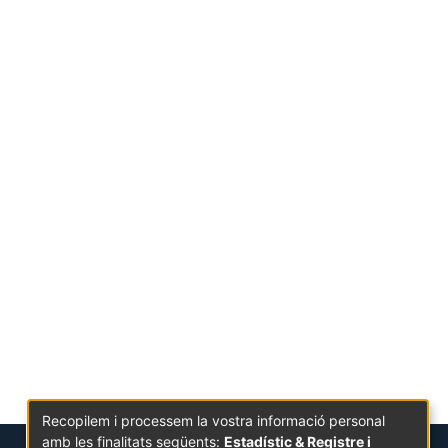
Recopilem i processem la vostra informació personal
amb les finalitats següents:
Estadístic & Registre i