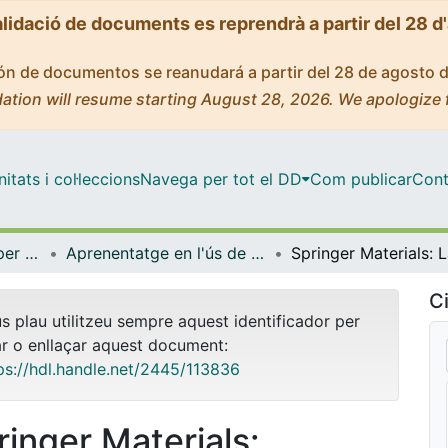
alidació de documents es reprendrà a partir del 28 d
ción de documentos se reanudará a partir del 28 de agosto 
ation will resume starting August 28, 2026. We apologize 
tats i col·leccions
Navega per tot el DD
Com publicar
Cont
Centre de Recursos per a l'Aprenentatge i la Investigació (CRAI-UB) - Institucional
Aprenentatge en l'ús de serveis i recursos d'informació: tutorials i guies (CRAI-UB)
Ci
us plau utilitzeu sempre aquest identificador per
ar o enllaçar aquest document:
ps://hdl.handle.net/2445/113836
ringer Materials: