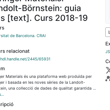
ndolt-Börnstein: guia
ús [text]. Curs 2018-19
rs
rsitat de Barcelona. CRAI
E
rs relacionat
J
//hdl.handle.net/2445/65931
C
um
ger Materials és una plataforma web produïda per
er i basada en les noves sèries de la Landolt-
ein, una col·lecció de dades de qualitat garantida a
t de la química, la física, l’enginyeria i la ciència de
...
als.
ripció