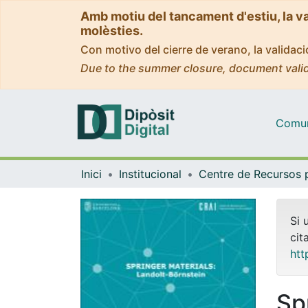
Amb motiu del tancament d'estiu, la v
molèsties.
Con motivo del cierre de verano, la valida
Due to the summer closure, document valid
Comuni
Inici
Institucional
Si 
cit
htt
Sp