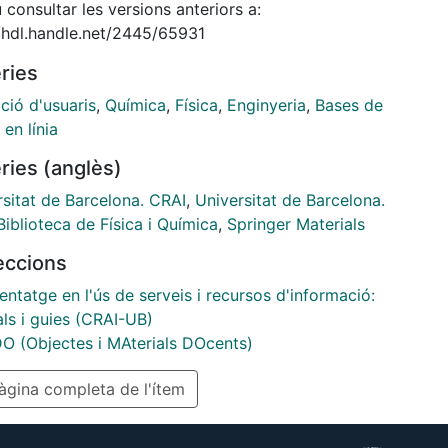
consultar les versions anteriors a:
//hdl.handle.net/2445/65931
ries
ció d'usuaris
,
Química
,
Física
,
Enginyeria
,
Bases de
en línia
ries (anglès)
rsitat de Barcelona. CRAI
,
Universitat de Barcelona.
iblioteca de Física i Química
,
Springer Materials
leccions
ntatge en l'ús de serveis i recursos d'informació:
als i guies (CRAI-UB)
 (Objectes i MAterials DOcents)
gina completa de l'ítem