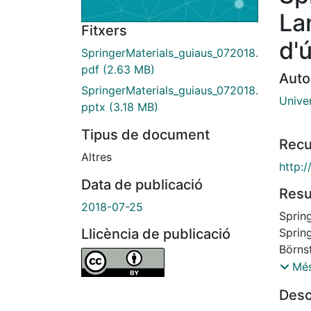
La
Fitxers
d'
SpringerMaterials_guiaus_072018.
pdf
(2.63 MB)
Auto
SpringerMaterials_guiaus_072018.
Unive
pptx
(3.18 MB)
Tipus de document
Recu
Altres
http:
Data de publicació
Res
2018-07-25
Sprin
Spring
Llicència de publicació
Börnst
l’àmbi
Més
materi
Desc