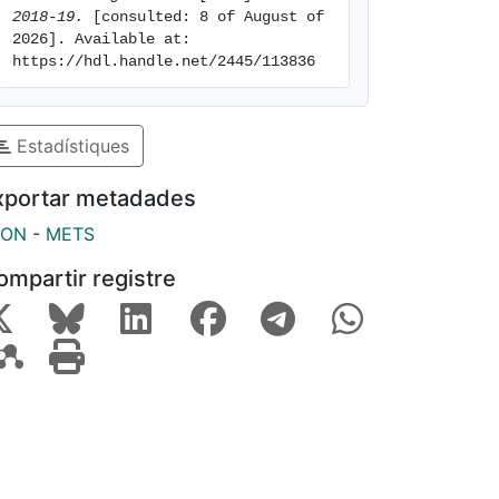
2018-19.
 [consulted: 8 of August of 
2026]. Available at: 
https://hdl.handle.net/2445/113836
Estadístiques
xportar metadades
SON
-
METS
ompartir registre