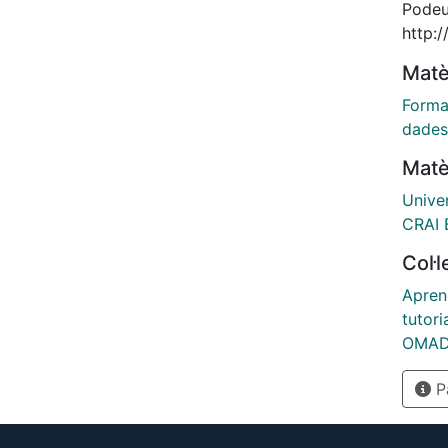
Podeu 
http:
Matè
Forma
dades 
Matè
Unive
CRAI B
Col·
Aprene
tutori
OMADO
Pà