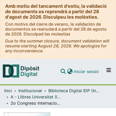
Amb motiu del tancament d'estiu, la validació
de documents es reprendrà a partir del 28
d'agost de 2026. Disculpeu les molèsties.
Con motivo del cierre de verano, la validación de
documentos se reanudará a partir del 28 de agosto
de 2026. Disculpad las molestias
Due to the summer closure, document validation will
resume starting August 28, 2026. We apologize for
any inconvenience.
(current)
Iniciar sessió
Comunitats i col·leccions
Inici
Institucional
Biblioteca Digital IDP (Institut de Desenvolupament Professional)
Navega per tot el DD
A - Llibres Universitat (IDP, Octaedro)
Com publicar
2o Congreso Internacional Docencia Universitaria e Innovación : libro de resúmenes
Contacte