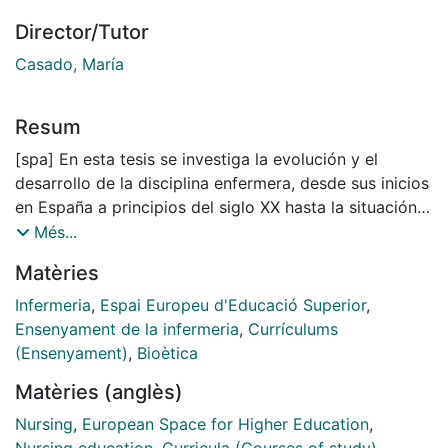
Director/Tutor
Casado, María
Resum
[spa] En esta tesis se investiga la evolución y el
desarrollo de la disciplina enfermera, desde sus inicios
en España a principios del siglo XX hasta la situación
actual de la profesión y de los estudios de Enfermería.
Més...
Para ello, se analizan, además de la evolución histórica
Matèries
de la profesión enfermera, las diferentes etapas de su
desarrollo hasta llegar a la convergencia en el marco
Infermeria
,
Espai Europeu d'Educació Superior
,
del Espacio Europeo de Educación Superior (EEES).
Ensenyament de la infermeria
,
Currículums
(Ensenyament)
,
Bioètica
Matèries (anglès)
La disciplina enfermera ha evolucionado en el
contexto de los acontecimientos históricos y
Nursing
,
European Space for Higher Education
,
movimientos sociales. Existe un acuerdo bien