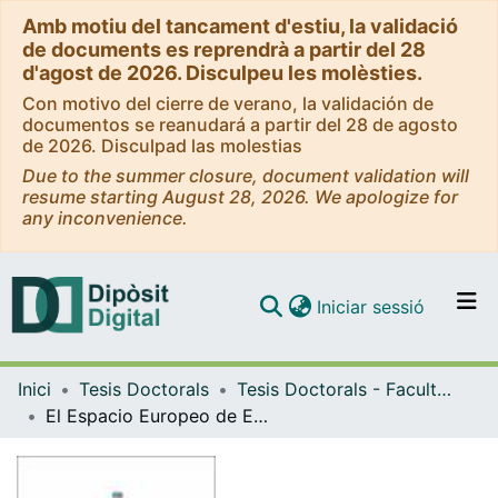
Amb motiu del tancament d'estiu, la validació
de documents es reprendrà a partir del 28
d'agost de 2026. Disculpeu les molèsties.
Con motivo del cierre de verano, la validación de
documentos se reanudará a partir del 28 de agosto
de 2026. Disculpad las molestias
Due to the summer closure, document validation will
resume starting August 28, 2026. We apologize for
any inconvenience.
(current)
Iniciar sessió
Comunitats i col·leccions
Inici
Tesis Doctorals
Tesis Doctorals - Facultat - Dret
Navega per tot el DD
El Espacio Europeo de Educación Superior y la Formación Enfermera
Com publicar
Contacte