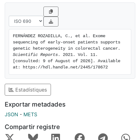
heterogeneity. Further, larger and robust studies are
thus needed to unravel the genetics behind early-
onset CRC development, coupled with novel functional
analyses and omic approaches that may offer
complementary insight.
FERNÁNDEZ ROZADILLA, C., et al. Exome 
sequencing of early-onset patients supports 
genetic heterogeneity in colorectal cancer. 
Scientific Reports
. 2021. Vol. 11. 
[consulted: 9 of August of 2026]. Available 
at: https://hdl.handle.net/2445/178672
Estadístiques
Exportar metadades
JSON
-
METS
Compartir registre