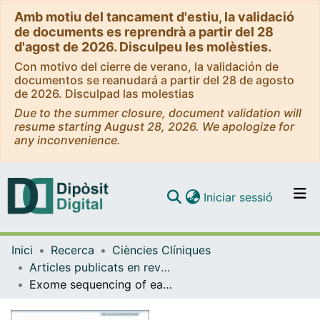
Amb motiu del tancament d'estiu, la validació
de documents es reprendrà a partir del 28
d'agost de 2026. Disculpeu les molèsties.
Con motivo del cierre de verano, la validación de
documentos se reanudará a partir del 28 de agosto
de 2026. Disculpad las molestias
Due to the summer closure, document validation will
resume starting August 28, 2026. We apologize for
any inconvenience.
(current)
Iniciar sessió
Comunitats i col·leccions
Inici
Recerca
Ciències Clíniques
Navega per tot el DD
Articles publicats en revistes (Ciències Clíniques)
Com publicar
Exome sequencing of early-onset patients supports genetic heterogeneity in colorectal cancer
Contacte