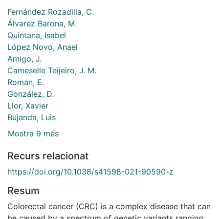
Fernández Rozadilla, C.
Álvarez Barona, M.
Quintana, Isabel
López Novo, Anael
Amigo, J.
Cameselle Teijeiro, J. M.
Roman, E.
González, D.
Llor, Xavier
Bujanda, Luis
Mostra 9 més
Recurs relacionat
https://doi.org/10.1038/s41598-021-90590-z
Resum
Colorectal cancer (CRC) is a complex disease that can
be caused by a spectrum of genetic variants ranging