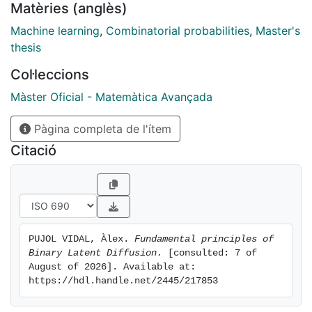
Matèries (anglès)
the mathematical formalization and implementation
strategies for BLDMs, paving the way for future
Machine learning
,
Combinatorial probabilities
,
Master's
advancements in generative modeling.
thesis
Col·leccions
Màster Oficial - Matemàtica Avançada
Pàgina completa de l'ítem
Citació
PUJOL VIDAL, Àlex. 
Fundamental principles of 
Binary Latent Diffusion.
 [consulted: 7 of 
August of 2026]. Available at: 
https://hdl.handle.net/2445/217853