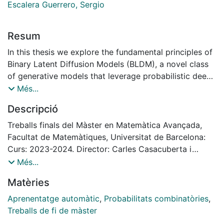
Escalera Guerrero, Sergio
Resum
In this thesis we explore the fundamental principles of
Binary Latent Diffusion Models (BLDM), a novel class
of generative models that leverage probabilistic deep
latent variable models and diffusion processes to
Més...
approximate complex data distributions. The research
Descripció
delves into probability theory, generative models, and
latent space representations, with a focus on
Treballs finals del Màster en Matemàtica Avançada,
Variational Autoencoders (VAE) that lead to Bernoulli
Facultat de Matemàtiques, Universitat de Barcelona:
Variational Autoencoders (BVAE). The study provides a
Curs: 2023-2024. Director: Carles Casacuberta i
comprehensive overview of the foundations of
Sergio Escalera Guerrero
Més...
Diffusion Models, leading to the formal definition of
Matèries
Discrete Bernoulli Diffusion Models (DBDM) and its
training objective. Both, BVAE and DBDM, are the
Aprenentatge automàtic
,
Probabilitats combinatòries
,
building blocks of the BLDM. Additionally, a practical
Treballs de fi de màster
application is presented. This exploration highlights