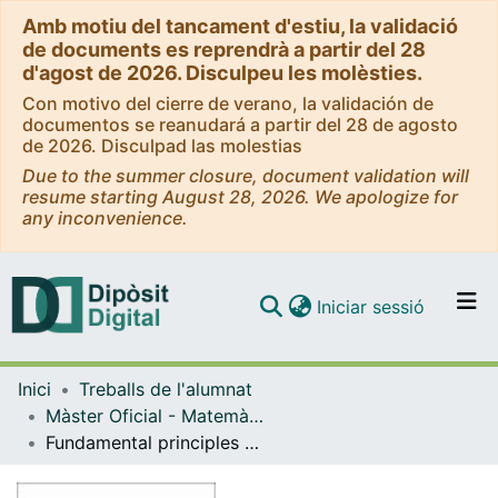
Amb motiu del tancament d'estiu, la validació
de documents es reprendrà a partir del 28
d'agost de 2026. Disculpeu les molèsties.
Con motivo del cierre de verano, la validación de
documentos se reanudará a partir del 28 de agosto
de 2026. Disculpad las molestias
Due to the summer closure, document validation will
resume starting August 28, 2026. We apologize for
any inconvenience.
(current)
Iniciar sessió
Comunitats i col·leccions
Inici
Treballs de l'alumnat
Navega per tot el DD
Màster Oficial - Matemàtica Avançada
Com publicar
Fundamental principles of Binary Latent Diffusion
Contacte