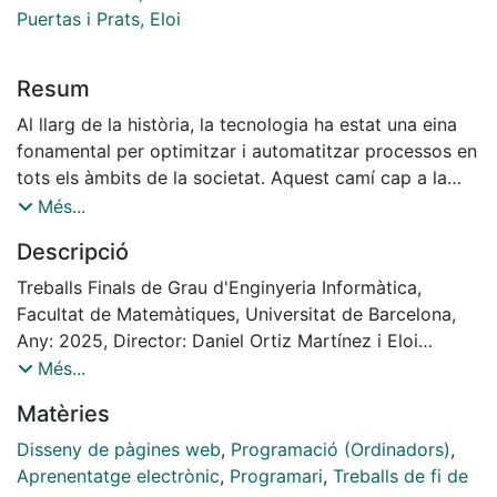
Puertas i Prats, Eloi
Resum
Al llarg de la història, la tecnologia ha estat una eina
fonamental per optimitzar i automatitzar processos en
tots els àmbits de la societat. Aquest camí cap a la
millora de l'eficiència ha arribat també a l'àmbit
Més...
educatiu, on una tasca clau com la correcció de
Descripció
pràctiques de programació, tradicionalment realitzada
de manera manual, s'ha vist beneficiada per l'ús de
Treballs Finals de Grau d'Enginyeria Informàtica,
noves eines tecnològiques. Aquest Treball de Fi de
Facultat de Matemàtiques, Universitat de Barcelona,
Grau (TFG) es focalitza en el desenvolupament d'una
Any: 2025, Director: Daniel Ortiz Martínez i Eloi
solució integral que automatitza el procés de
Puertas i Prats
Més...
correcció d’aquestes pràctiques mitjançant
Matèries
la creació d’una aplicació web que facilita tant la
gestió de les pràctiques com la seva correcció.
Disseny de pàgines web
,
Programació (Ordinadors)
,
L'aplicació dissenyada permet als estudiants carregar
Aprenentatge electrònic
,
Programari
,
Treballs de fi de