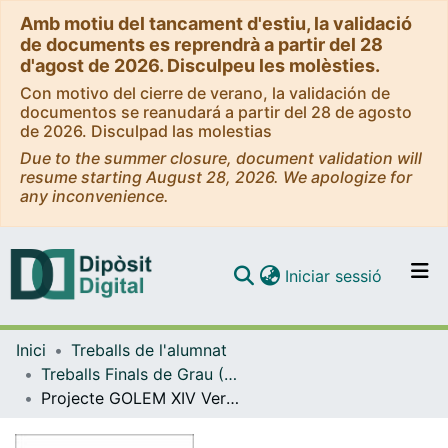
Amb motiu del tancament d'estiu, la validació
de documents es reprendrà a partir del 28
d'agost de 2026. Disculpeu les molèsties.
Con motivo del cierre de verano, la validación de
documentos se reanudará a partir del 28 de agosto
de 2026. Disculpad las molestias
Due to the summer closure, document validation will
resume starting August 28, 2026. We apologize for
any inconvenience.
(current)
Iniciar sessió
Comunitats i col·leccions
Inici
Treballs de l'alumnat
Navega per tot el DD
Treballs Finals de Grau (TFG) - Enginyeria Informàtica
Com publicar
Projecte GOLEM XIV Versió 2.0: Desenvolupament d’una aplicació basada en una arquitectura de microserveis
Contacte