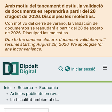
Amb motiu del tancament d'estiu, la validació
de documents es reprendrà a partir del 28
d'agost de 2026. Disculpeu les molèsties.
Con motivo del cierre de verano, la validación de
documentos se reanudará a partir del 28 de agosto
de 2026. Disculpad las molestias
Due to the summer closure, document validation will
resume starting August 28, 2026. We apologize for
any inconvenience.
(current)
Iniciar sessió
Comunitats i col·leccions
Inici
Recerca
Economia
Navega per tot el DD
Articles publicats en revistes (Economia)
Com publicar
La fiscalitat ambiental de l'energia: situació actual
Contacte