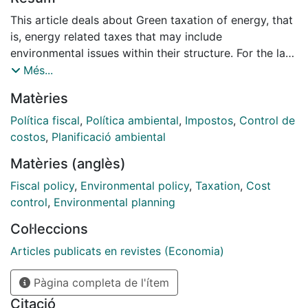
This article deals about Green taxation of energy, that
is, energy related taxes that may include
environmental issues within their structure. For the last
years, an increasing number of countries have
Més...
employed taxation as a main of their environmental
Matèries
policies. We analyse the most important measures
carried out in the field of energy taxation. We move
Política fiscal
,
Política ambiental
,
Impostos
,
Control de
then on the Spanish case, particularly studying the
costos
,
Planificació ambiental
regional experiences. We conclude with some final
Matèries (anglès)
comments.
Fiscal policy
,
Environmental policy
,
Taxation
,
Cost
control
,
Environmental planning
Col·leccions
Articles publicats en revistes (Economia)
Pàgina completa de l'ítem
Citació