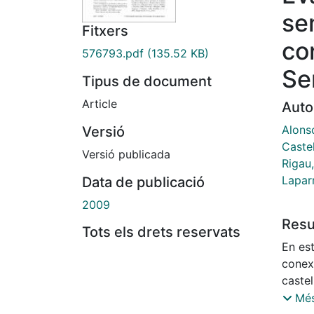
se
Fitxers
co
576793.pdf
(135.52 KB)
Se
Tipus de document
Article
Auto
Alons
Versió
Castel
Versió publicada
Rigau
Lapar
Data de publicació
2009
Res
Tots els drets reservats
En es
conex
castel
de la 
Més
métod