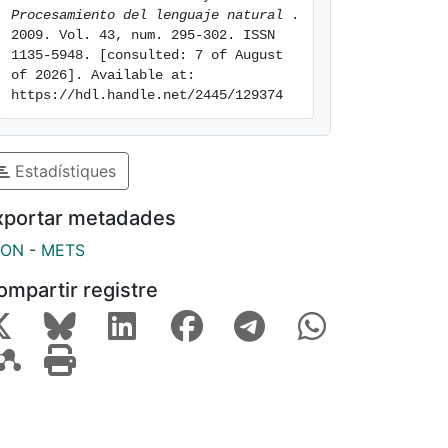
Procesamiento del lenguaje natural 
. 
2009. Vol. 43, num. 295-302. ISSN 
1135-5948. [consulted: 7 of August 
of 2026]. Available at: 
https://hdl.handle.net/2445/129374
Estadístiques
xportar metadades
SON
-
METS
ompartir registre