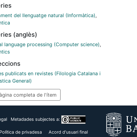
ries
ción del esfuerzo para el enriquecimiento de dichos
sos y por otro al aumento de su cobertura y de su
ment del llenguatge natural (Informàtica)
,
stencia. Para ello combinamos la anotación manual
tica
os métodos automáticos para establecer
ries (anglès)
spondencias entre las distintas unidades semánticas.
al language processing (Computer science)
,
tics
leccions
es publicats en revistes (Filologia Catalana i
stica General)
gina completa de l'ítem
egal
Metadades subjectes a:
Política de privadesa
Acord d'usuari final