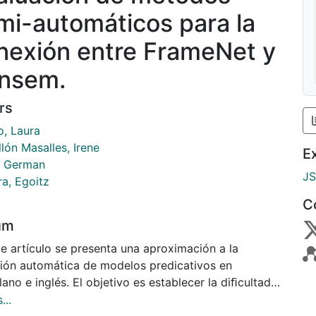
mi-automáticos para la
nexión entre FrameNet y
nsem.
rs
o, Laura
lón Masalles, Irene
E
, German
J
ra, Egoitz
C
um
te artículo se presenta una aproximación a la
ión automática de modelos predicativos en
lano e inglés. El objetivo es establecer la diﬁcultad
tarea y medir el rendimiento de diferentes técnicas y
...
os semi-automáticos. Por un lado perseguimos la