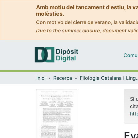
Amb motiu del tancament d'estiu, la v
molèsties.
Con motivo del cierre de verano, la valida
Due to the summer closure, document valid
Comuni
Inici
Recerca
Filologia Catalana i 
Si 
cit
htt
Ev