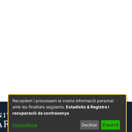
Recopilem i processem la vostra informació personal
amb les finalitats següents:
Estadístic & Registre i
recuperació de contrasenya
Personalitzar
Declinar
D'acord