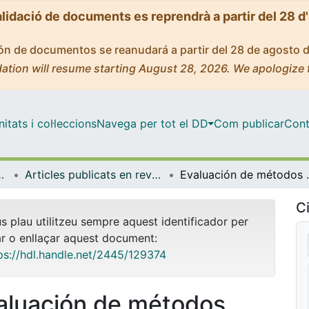
alidació de documents es reprendrà a partir del 28 d
ción de documentos se reanudará a partir del 28 de agosto 
ation will resume starting August 28, 2026. We apologize 
tats i col·leccions
Navega per tot el DD
Com publicar
Cont
Lingüística General
Articles publicats en revistes (Filologia Catalana i Lingüística General)
Evaluación de métodos se
Ci
us plau utilitzeu sempre aquest identificador per
ar o enllaçar aquest document:
ps://hdl.handle.net/2445/129374
aluación de métodos