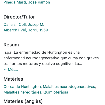
Pineda Martí, José Ramón
Director/Tutor
Canals i Coll, Josep M.
Alberch i Vié, Jordi, 1959-
Resum
[spa] La enfermedad de Huntington es una
enfermedad neurodegenerativa que cursa con graves
trastornos motores y declive cognitivo. La
neuropatología de la enfermedad radica en la
Més...
mutación del gen de la huntingtina y una degeneración
Matèries
selectiva de las neuronas GABAérgicas de los núcleos
Caudado y Putamen del cerebro (núcleo estriado en
Corea de Huntington
,
Malalties neurodegeneratives
,
ratones). Esta enfermedad no tiene cura y su
Malalties hereditàries
,
Quimioteràpia
tratamiento actual es paliativo. En la presente tesis se
Matèries (anglès)
ha abordado el estudio de los factores tróficos,