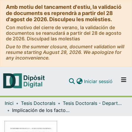
Amb motiu del tancament d'estiu, la validació
de documents es reprendrà a partir del 28
d'agost de 2026. Disculpeu les molèsties.
Con motivo del cierre de verano, la validación de
documentos se reanudará a partir del 28 de agosto
de 2026. Disculpad las molestias
Due to the summer closure, document validation will
resume starting August 28, 2026. We apologize for
any inconvenience.
(current)
Iniciar sessió
Comunitats i col·leccions
Inici
Tesis Doctorals
Tesis Doctorals - Departament - Biologia Cel·lular i Anatomia Patològica
Navega per tot el DD
Implicación de los factores neurotróficos en la fisiopatología y protección de la enfermedad de Huntington
Com publicar
Contacte