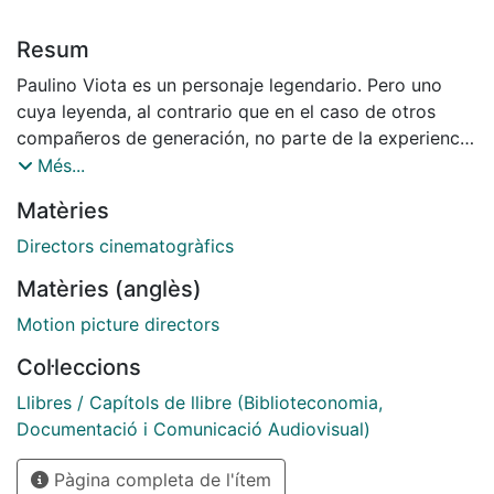
Resum
Paulino Viota es un personaje legendario. Pero uno
cuya leyenda, al contrario que en el caso de otros
compañeros de generación, no parte de la experiencia
cinematográfica pasada sino de la singularidad de la
Més...
labor docente de un profesor de cine que imparte
Matèries
unas extensas clases donde disecciona en detalle y
con pasión exultante escenas de cineastas como Ford,
Directors cinematogràfics
Eisenstein, Chaplin o Godard. Imposible obviar la
Matèries (anglès)
intensidad e inteligencia derrochada en sus clases, la
importancia de su magisterio así como, también, que a
Motion picture directors
su más célebre largometraje, Contactos, muchos
Col·leccions
suelen llegar preguntando por el pasado de ese
atípico profesor.
Llibres / Capítols de llibre (Biblioteconomia,
Documentació i Comunicació Audiovisual)
Pero la leyenda juega, como siempre, malas pasadas:
Pàgina completa de l'ítem
las alabanzas al orador acaban minusvalorando su