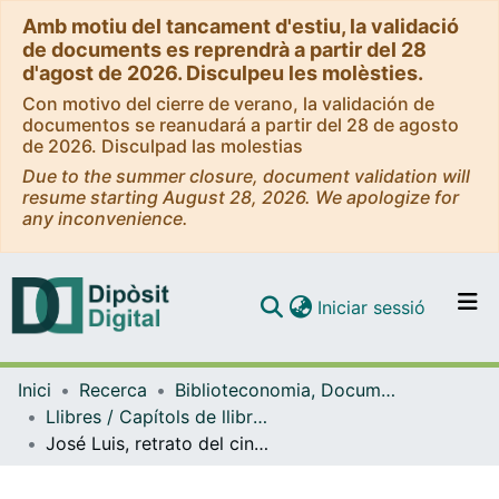
Amb motiu del tancament d'estiu, la validació
de documents es reprendrà a partir del 28
d'agost de 2026. Disculpeu les molèsties.
Con motivo del cierre de verano, la validación de
documentos se reanudará a partir del 28 de agosto
de 2026. Disculpad las molestias
Due to the summer closure, document validation will
resume starting August 28, 2026. We apologize for
any inconvenience.
(current)
Iniciar sessió
Comunitats i col·leccions
Inici
Recerca
Biblioteconomia, Documentació i Comunicació Audiovisual
Navega per tot el DD
Llibres / Capítols de llibre (Biblioteconomia, Documentació i Comunicació Audiovisual)
Com publicar
José Luis, retrato del cineasta adolescente
Contacte