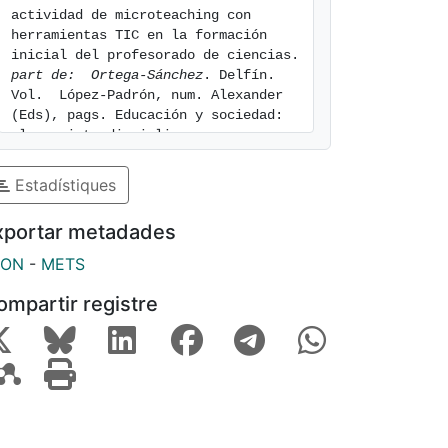
actividad de microteaching con 
herramientas TIC en la formación 
inicial del profesorado de ciencias. 
part de:  Ortega-Sánchez
. Delfín. 
Vol.  López-Padrón, num. Alexander 
(Eds), pags. Educación y sociedad: 
claves interdisciplinares. 
[consulted: 7 of August of 2026]. 
Available at: 
Estadístiques
https://hdl.handle.net/2445/215033
xportar metadades
SON
-
METS
ompartir registre