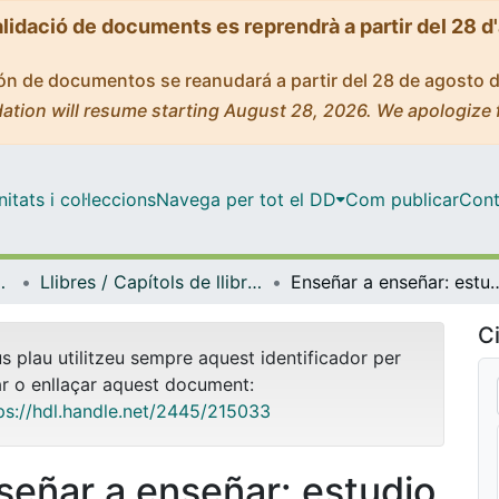
alidació de documents es reprendrà a partir del 28 d
ción de documentos se reanudará a partir del 28 de agosto 
ation will resume starting August 28, 2026. We apologize 
tats i col·leccions
Navega per tot el DD
Com publicar
Cont
ífica i Matemàtica
Llibres / Capítols de llibre (Educació Lingüística, Científica i Matemàtica)
Enseñar a enseñar: estudio de una actividad de microteaching con herramientas TIC
Ci
us plau utilitzeu sempre aquest identificador per
ar o enllaçar aquest document:
ps://hdl.handle.net/2445/215033
señar a enseñar: estudio