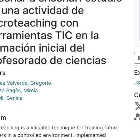
 una actividad de
croteaching con
rramientas TIC en la
mación inicial del
ofesorado de ciencias
E
rs
J
ez Valverde, Gregorio
za Pagès, Mireia
C
ll, Genina
um
eaching is a valuable technique for training future
ers in a controlled environment. Implemented