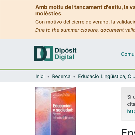
Amb motiu del tancament d'estiu, la v
molèsties.
Con motivo del cierre de verano, la valida
Due to the summer closure, document valid
Comuni
Inici
Recerca
Educació Lingüística, Cient
Si 
cit
htt
En