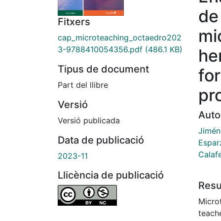
de
Fitxers
mi
cap_microteaching_octaedro202
3-9788410054356.pdf
(486.1 KB)
he
Tipus de document
for
Part del llibre
pr
Versió
Auto
Versió publicada
Jimén
Data de publicació
Espar
Calafe
2023-11
Llicència de publicació
Res
Microt
teach