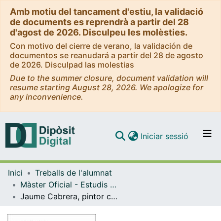
Amb motiu del tancament d'estiu, la validació
de documents es reprendrà a partir del 28
d'agost de 2026. Disculpeu les molèsties.
Con motivo del cierre de verano, la validación de
documentos se reanudará a partir del 28 de agosto
de 2026. Disculpad las molestias
Due to the summer closure, document validation will
resume starting August 28, 2026. We apologize for
any inconvenience.
(current)
Iniciar sessió
Comunitats i col·leccions
Inici
Treballs de l'alumnat
Navega per tot el DD
Màster Oficial - Estudis Avançats en Història de l'Art
Com publicar
Jaume Cabrera, pintor català entre l'italianisme i el gòtic internacional
Contacte