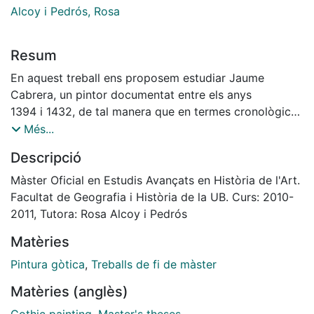
Alcoy i Pedrós, Rosa
Resum
En aquest treball ens proposem estudiar Jaume
Cabrera, un pintor documentat entre els anys
1394 i 1432, de tal manera que en termes cronològics i
atenent a la nostra geografia ens situa
Més...
als inicis del Gòtic Internacional, tot i que com ja
Descripció
veurem aquest mestre mostrarà certes
reticències davant de les propostes més innovadores,
Màster Oficial en Estudis Avançats en Història de l'Art.
inclinant-se devers els plantejaments
Facultat de Geografia i Història de la UB. Curs: 2010-
propis de l‟italianisme que tanta importància tingueren
2011, Tutora: Rosa Alcoy i Pedrós
al segle XIV. En qualsevol cas una idea
Matèries
que considerem que cal tenir en compte des d‟un
primer moment és que en absolut cal
Pintura gòtica
,
Treballs de fi de màster
comprendre aquesta voluntat continuista, no mancada
Matèries (anglès)
però d‟un cert revisionisme de les
propostes anteriors tot i que allunyada de les més