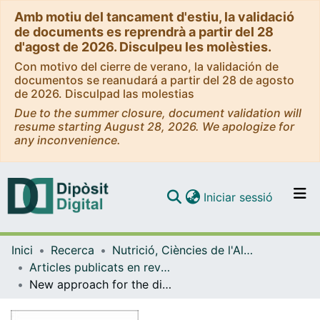
Amb motiu del tancament d'estiu, la validació
de documents es reprendrà a partir del 28
d'agost de 2026. Disculpeu les molèsties.
Con motivo del cierre de verano, la validación de
documentos se reanudará a partir del 28 de agosto
de 2026. Disculpad las molestias
Due to the summer closure, document validation will
resume starting August 28, 2026. We apologize for
any inconvenience.
(current)
Iniciar sessió
Comunitats i col·leccions
Inici
Recerca
Nutrició, Ciències de l'Alimentació i Gastronomia
Navega per tot el DD
Articles publicats en revistes (Nutrició, Ciències de l'Alimentació i Gastronomia)
Com publicar
New approach for the diagnosis of histamine intolerance based on the determination of histamine and methylhistamine in urine.
Contacte