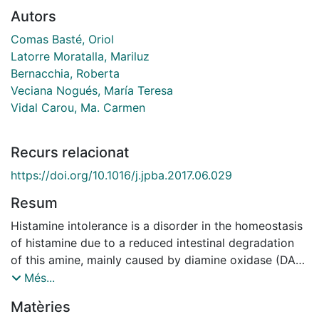
Autors
Comas Basté, Oriol
Latorre Moratalla, Mariluz
Bernacchia, Roberta
Veciana Nogués, María Teresa
Vidal Carou, Ma. Carmen
Recurs relacionat
https://doi.org/10.1016/j.jpba.2017.06.029
Resum
Histamine intolerance is a disorder in the homeostasis
of histamine due to a reduced intestinal degradation
of this amine, mainly caused by diamine oxidase (DAO)
enzyme deficiency, which provokes its accumulation in
Més...
plasma and the appearance of adverse health affects.
Matèries
A new approach for the diagnosis of this intolerance