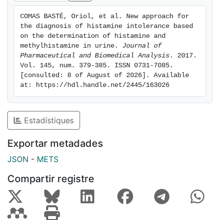
clear advantages in terms of equipment and personnel
COMAS BASTÉ, Oriol, et al. New approach for 
demand for sample collection in comparison with
the diagnosis of histamine intolerance based 
current plasmatic DAO activity determination.
on the determination of histamine and 
methylhistamine in urine. 
Journal of 
Pharmaceutical and Biomedical Analysis
. 2017. 
Vol. 145, num. 379-385. ISSN 0731-7085. 
[consulted: 8 of August of 2026]. Available 
at: https://hdl.handle.net/2445/163026
Estadístiques
Exportar metadades
JSON
-
METS
Compartir registre