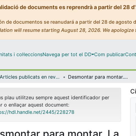
alidació de documents es reprendrà a partir del 28 d
ción de documentos se reanudará a partir del 28 de agosto 
ation will resume starting August 28, 2026. We apologize 
tats i col·leccions
Navega per tot el DD
Com publicar
Cont
Articles publicats en revistes (Arts Visuals i Disseny)
Desmontar para montar. La ingeniería inversa como metodología artística.
Ci
us plau utilitzeu sempre aquest identificador per
ar o enllaçar aquest document:
ps://hdl.handle.net/2445/228278
smontar para montar. La