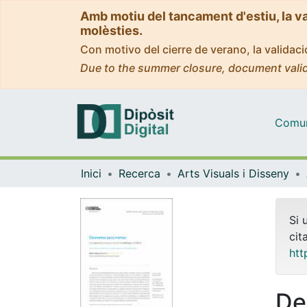
Amb motiu del tancament d'estiu, la v
molèsties.
Con motivo del cierre de verano, la valida
Due to the summer closure, document valid
Comuni
Inici
Recerca
Arts Visuals i Disseny
Si 
cit
htt
De