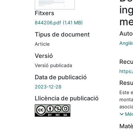
in
Fitxers
me
844206.pdf
(1.41 MB)
Auto
Tipus de document
Anglè
Article
Versió
Recu
Versió publicada
https
Data de publicació
Res
2023-12-28
Este 
Llicència de publicació
monta
asoci
artíst
Més
los s
Matè
los a