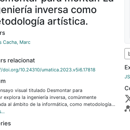
geniería inversa como
todología artística.
rs
s Cacha, Marc
rs relacionat
E
://doi.org/10.24310/umatica.2023.v5i6.17818
J
um
C
ensayo visual titulado Desmontar para
r explora la ingeniería inversa, comúnmente
ada al ámbito de la informática, como metodología
ica. En este sentido, las fotografías, los diagramas y
...
onidos utilizados para documentar el desmontaje de
ries
paratos electrónicos actúan del mismo modo que las