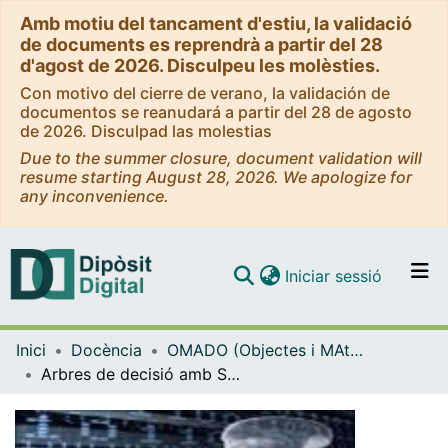
Amb motiu del tancament d'estiu, la validació
de documents es reprendrà a partir del 28
d'agost de 2026. Disculpeu les molèsties.
Con motivo del cierre de verano, la validación de
documentos se reanudará a partir del 28 de agosto
de 2026. Disculpad las molestias
Due to the summer closure, document validation will
resume starting August 28, 2026. We apologize for
any inconvenience.
(current)
Iniciar sessió
Comunitats i col·leccions
Inici
Docència
OMADO (Objectes i MAterials DOcents)
Navega per tot el DD
Arbres de decisió amb SPSS
Com publicar
Contacte