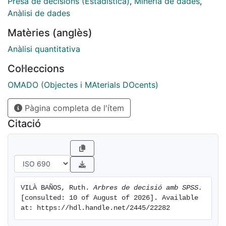
Presa de decisions (Estadística)
,
Mineria de dades
,
Anàlisi de dades
Matèries (anglès)
Anàlisi quantitativa
Col·leccions
OMADO (Objectes i MAterials DOcents)
Pàgina completa de l'ítem
Citació
VILÀ BAÑOS, Ruth. 
Arbres de decisió amb SPSS.
[consulted: 10 of August of 2026]. Available 
at: https://hdl.handle.net/2445/22282