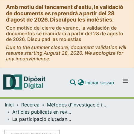
Amb motiu del tancament d'estiu, la validació
de documents es reprendrà a partir del 28
d'agost de 2026. Disculpeu les molèsties.
Con motivo del cierre de verano, la validación de
documentos se reanudará a partir del 28 de agosto
de 2026. Disculpad las molestias
Due to the summer closure, document validation will
resume starting August 28, 2026. We apologize for
any inconvenience.
(current)
Iniciar sessió
Comunitats i col·leccions
Inici
Recerca
Mètodes d'Investigació i Diagnòstic en Educació
Navega per tot el DD
Articles publicats en revistes (Mètodes d'Investigació i Diagnòstic en Educació)
Com publicar
La participació ciutadana: dimensió clau de l'educació per a la ciutadania
Contacte