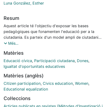
Luna González, Esther
Resum
Aquest article té l'objectiu d'exposar les bases
pedagògiques que fonamenten l'educació per a la
ciutadania. Es parteix d'un model ampli de ciutadania
proposat des del Grup de Recerca en Educació
Més...
Intercultural (GREDI) que inclou el sentiment de
Matèries
pertinença a una comunitat, les competències
ciutadanes i la participació activa. Partint d'aquests
Educació cívica
,
Participació ciutadana
,
Dones
,
elements es plantegen propostes educatives
Igualtat d'oportunitats educatives
(programes d'activitats i l'estratègia pedagògica
Matèries (anglès)
d'aprenentatge-servei). L'article acaba amb una
reflexió entorn de la formació per a una ciutadania
Citizen participation
,
Civics education
,
Women
,
paritària a les escoles, el nucli central formatiu de la
Educational equalization
qual al·ludeix a l'element de la participació de les
Col·leccions
dones en igualtat de condicions.
Articles publicats en revistes (Mètodes d'Investigació i