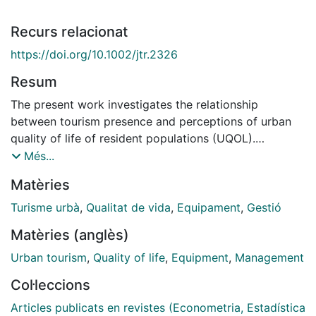
Recurs relacionat
https://doi.org/10.1002/jtr.2326
Resum
The present work investigates the relationship
between tourism presence and perceptions of urban
quality of life of resident populations (UQOL).
Nowadays, this topic is at the forefront since many
Més...
European cities have started raising their voice against
Matèries
mass tourism. An ad hoc questionnaire was designed
and submitted to resident population of two
Turisme urbà
,
Qualitat de vida
,
Equipament
,
Gestió
Mediterranean destinations. Following an integrative
Matèries (anglès)
approach à la Sen, UQOL is analysed using the
presence of the services/amenities (capabilities) as
Urban tourism
,
Quality of life
,
Equipment
,
Management
well as their accessibility (functionings). Findings
Col·leccions
indicate that both presence and mainly accessibility of
services/amenities matter for UQOL and that a
Articles publicats en revistes (Econometria, Estadística