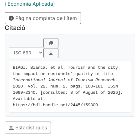
negative effect of tourism prevails.
i Economia Aplicada)
Pàgina completa de l'ítem
Citació
BIAGI, Bianca, et al. Tourism and the city: 
the impact on residents' quality of life. 
International Journal of Tourism Research
. 
2020. Vol. 22, num. 2, pags. 168-181. ISSN 
1099-2340. [consulted: 8 of August of 2026]. 
Available at: 
https://hdl.handle.net/2445/159300
Estadístiques