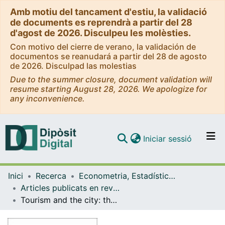
Amb motiu del tancament d'estiu, la validació
de documents es reprendrà a partir del 28
d'agost de 2026. Disculpeu les molèsties.
Con motivo del cierre de verano, la validación de
documentos se reanudará a partir del 28 de agosto
de 2026. Disculpad las molestias
Due to the summer closure, document validation will
resume starting August 28, 2026. We apologize for
any inconvenience.
(current)
Iniciar sessió
Comunitats i col·leccions
Inici
Recerca
Econometria, Estadística i Economia Aplicada
Navega per tot el DD
Articles publicats en revistes (Econometria, Estadística i Economia Aplicada)
Com publicar
Tourism and the city: the impact on residents' quality of life
Contacte