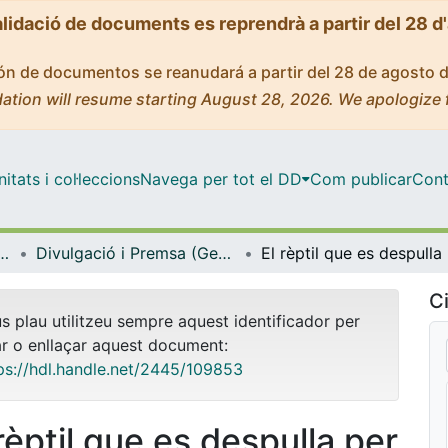
alidació de documents es reprendrà a partir del 28 d
ción de documentos se reanudará a partir del 28 de agosto 
ation will resume starting August 28, 2026. We apologize 
tats i col·leccions
Navega per tot el DD
Com publicar
Cont
icrobiologia i Estadística
Divulgació i Premsa (Genètica, Microbiologia i Estadística)
El r
Ci
us plau utilitzeu sempre aquest identificador per
ar o enllaçar aquest document:
ps://hdl.handle.net/2445/109853
rèptil que es despulla per