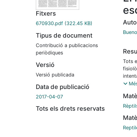
es
Fitxers
Auto
670930.pdf
(322.45 KB)
Bueno
Tipus de document
Contribució a publicacions
Res
periòdiques
Tots 
Versió
fisio
Versió publicada
inten
com a
Més
Data de publicació
pell, 
Matè
2017-04-07
color
cua pe
Rèptil
Tots els drets reservats
divers
Matè
Units,
a la i
Reptil
de de