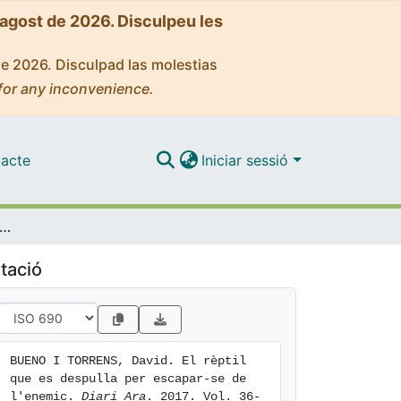
'agost de 2026. Disculpeu les
de 2026. Disculpad las molestias
for any inconvenience.
acte
Iniciar sessió
èptil que es despulla per escapar-se de l'enemic
tació
BUENO I TORRENS, David. El rèptil 
que es despulla per escapar-se de 
l'enemic. 
Diari Ara
. 2017. Vol. 36-