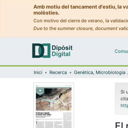
Amb motiu del tancament d'estiu, la v
molèsties.
Con motivo del cierre de verano, la valida
Due to the summer closure, document valid
Comuni
Inici
Recerca
Genètica, M
Si 
cit
htt
El 