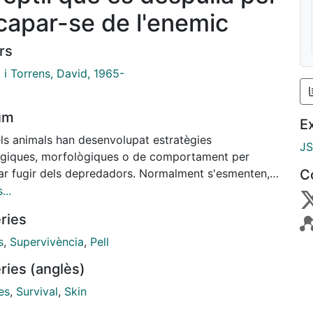
capar-se de l'enemic
rs
 i Torrens, David, 1965-
um
E
els animals han desenvolupat estratègies
J
lògiques, morfològiques o de comportament per
tar fugir dels depredadors. Normalment s'esmenten,
C
 exemples, alguns amfibis que tenen toxines a la
...
els camaleons, que es camuflen modificant el seu
ries
, o les sargantanes, que es poden desprendre de la
r fugir. Mark D. Scherz i els seus col·laboradors, de
s
,
Supervivència
,
Pell
es universitats i centres d'Alemanya i els Estats
ries (anglès)
 han descrit una nova espècie de rèptil que pertany
nfraordre dels gecònids. Es tracta d'un dragó capaç
es
,
Survival
,
Skin
sprendre's completament de la pell per escapar-se