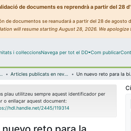
alidació de documents es reprendrà a partir del 28 d
ción de documentos se reanudará a partir del 28 de agosto 
ation will resume starting August 28, 2026. We apologize 
tats i col·leccions
Navega per tot el DD
Com publicar
Cont
 Documentació i Comunicació Audiovisual
Articles publicats en revistes (Biblioteconomia, Documentació i Comunicació Audiovisual)
Un nuevo 
Ci
us plau utilitzeu sempre aquest identificador per
ar o enllaçar aquest document:
ps://hdl.handle.net/2445/119314
 nuevo reto para la