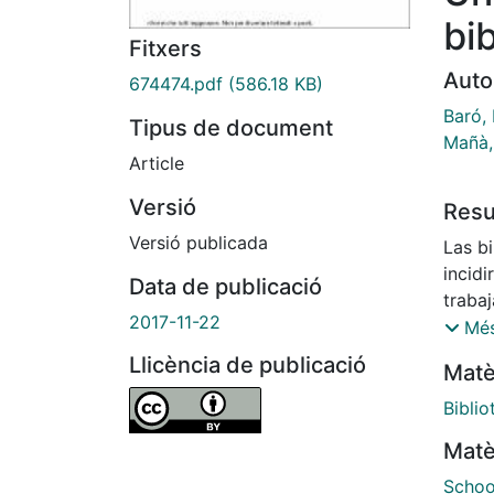
bi
Fitxers
Auto
674474.pdf
(586.18 KB)
Baró,
Tipus de document
Mañà,
Article
Versió
Res
Versió publicada
Las b
incid
Data de publicació
traba
2017-11-22
Con e
Més
futur
Llicència de publicació
Matè
socie
crític
Biblio
su fo
Matè
respo
estudi
School