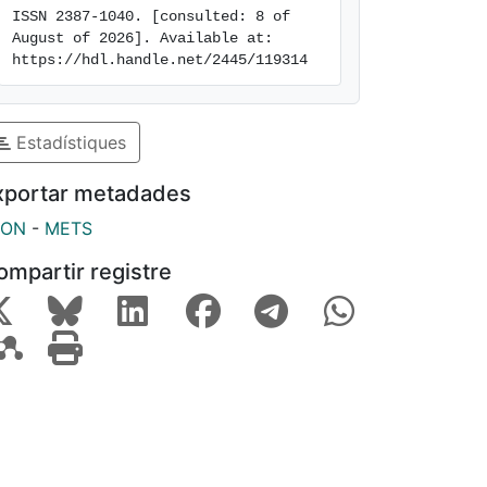
ISSN 2387-1040. [consulted: 8 of 
August of 2026]. Available at: 
https://hdl.handle.net/2445/119314
Estadístiques
xportar metadades
SON
-
METS
ompartir registre