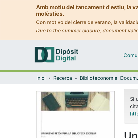
Amb motiu del tancament d'estiu, la v
molèsties.
Con motivo del cierre de verano, la valida
Due to the summer closure, document valid
Comuni
Inici
Recerca
Biblioteconomia,
Si 
cit
htt
Un