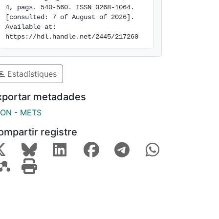
4, pags. 540-560. ISSN 0268-1064. 
[consulted: 7 of August of 2026]. 
Available at: 
https://hdl.handle.net/2445/217260
Estadístiques
xportar metadades
SON
-
METS
ompartir registre