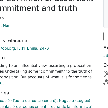
mmitment and truth
rs
i, Neri
rs relacionat
E
//doi.org/10.1111/mila.12476
J
um
C
ing to an influential view, asserting a proposition
ves undertaking some “commitment” to the truth of
roposition. But accounts of what it is for someone
committed to the truth of a proposition are often
...
or imprecise, and are rarely put to work to define
ries
ion. This article aims to fill this gap. It offers a
se characterisation of assertoric commitment, and
icació (Teoria del coneixement)
,
Negació (Lògica)
,
s it to define assertion. On the proposed view,
sentació del coneixement (Teoria de la informació)