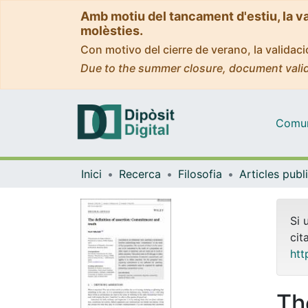
Amb motiu del tancament d'estiu, la v
molèsties.
Con motivo del cierre de verano, la valida
Due to the summer closure, document valid
Comuni
Inici
Recerca
Filosofia
Si 
cit
htt
Th