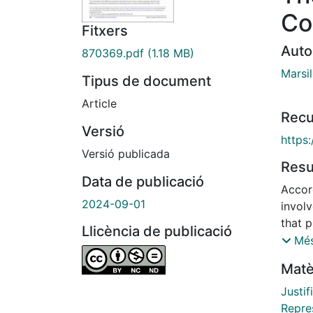
Co
Fitxers
Auto
870369.pdf
(1.18 MB)
Marsil
Tipus de document
Article
Recu
Versió
https:
Versió publicada
Res
Data de publicació
Accord
2024-09-01
invol
that p
Llicència de publicació
to be 
Més
vague 
Matè
assert
preci
Justif
applie
Repre