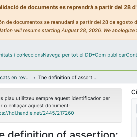
alidació de documents es reprendrà a partir del 28 d
ción de documentos se reanudará a partir del 28 de agosto 
ation will resume starting August 28, 2026. We apologize 
tats i col·leccions
Navega per tot el DD
Com publicar
Cont
Articles publicats en revistes (Filosofia)
The definition of assertion: Commitment and truth
Ci
us plau utilitzeu sempre aquest identificador per
ar o enllaçar aquest document:
ps://hdl.handle.net/2445/217260
e definition of assertion: