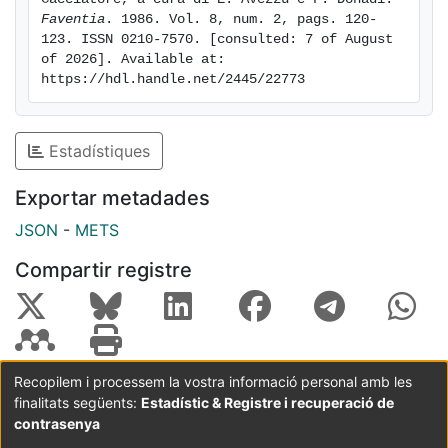
Faventia
. 1986. Vol. 8, num. 2, pags. 120-
123. ISSN 0210-7570. [consulted: 7 of August 
of 2026]. Available at: 
https://hdl.handle.net/2445/22773
Estadístiques
Exportar metadades
JSON
-
METS
Compartir registre
Recopilem i processem la vostra informació personal amb les
finalitats següents:
Estadístic & Registre i recuperació de
Coordinació:
CRAI UB
Avís legal
Metadades
subjectes a:
contrasenya