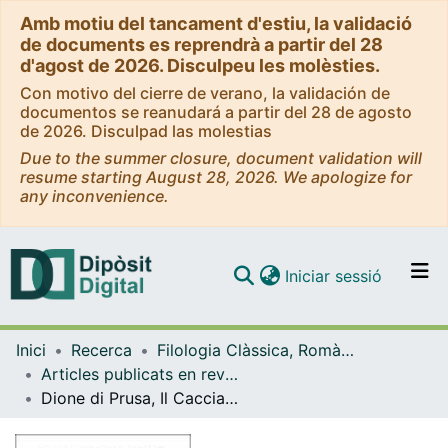
Amb motiu del tancament d'estiu, la validació
de documents es reprendrà a partir del 28
d'agost de 2026. Disculpeu les molèsties.
Con motivo del cierre de verano, la validación de
documentos se reanudará a partir del 28 de agosto
de 2026. Disculpad las molestias
Due to the summer closure, document validation will
resume starting August 28, 2026. We apologize for
any inconvenience.
(current)
Iniciar sessió
Comunitats i col·leccions
Inici
Recerca
Filologia Clàssica, Romànica i Semítica
Navega per tot el DD
Articles publicats en revistes (Filologia Clàssica, Romànica i Semítica)
Com publicar
Dione di Prusa, Il Cacciatore, a cura di E. Avezzú e F. Donadi
Contacte