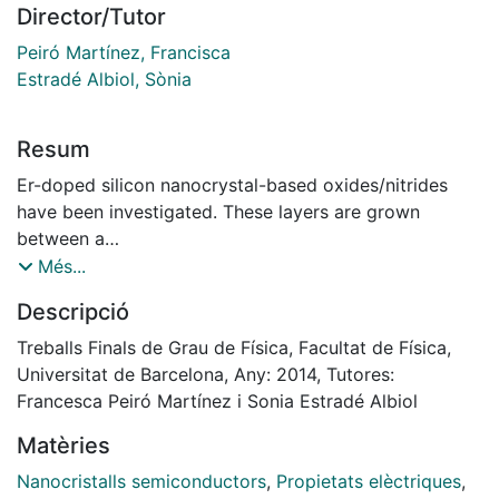
Director/Tutor
Peiró Martínez, Francisca
Estradé Albiol, Sònia
Resum
Er-doped silicon nanocrystal-based oxides/nitrides
have been investigated. These layers are grown
between a
polycrystalline silicon electrode and a monocrystalline
Més...
silicon substrate to allow electrical injection. Energy
Descripció
Filtered (EF-)
and High Resolution (HR-) TEM characterization has
Treballs Finals de Grau de Física, Facultat de Física,
been performed to provide microscopic insight onto
Universitat de Barcelona, Any: 2014, Tutores:
the macroscopic
Francesca Peiró Martínez i Sonia Estradé Albiol
optoelectronic properties of the samples. Evident Er-
Matèries
clustering has been observed in silicon dioxides but
not in silicon
Nanocristalls semiconductors
,
Propietats elèctriques
,