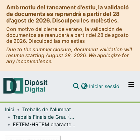
Amb motiu del tancament d'estiu, la validació
de documents es reprendrà a partir del 28
d'agost de 2026. Disculpeu les molèsties.
Con motivo del cierre de verano, la validación de
documentos se reanudará a partir del 28 de agosto
de 2026. Disculpad las molestias
Due to the summer closure, document validation will
resume starting August 28, 2026. We apologize for
any inconvenience.
(current)
Iniciar sessió
Comunitats i col·leccions
Inici
Treballs de l'alumnat
Navega per tot el DD
Treballs Finals de Grau (TFG) - Física
Com publicar
EFTEM-HRTEM characterization of Er-doped silicon nanocrystal-based oxides/nitrides for MOS light emitting devices
Contacte