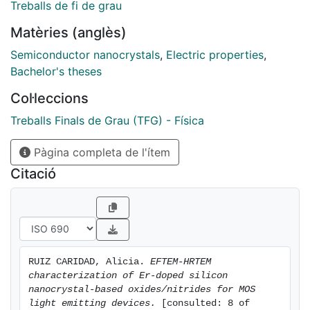
nitrides, suggesting a better Er solubility and local
Treballs de fi de grau
environment when nitrogen is incorporated. Silicon
Matèries (anglès)
nanocrystals have
been observed in silicon-rich nitride layers, as
Semiconductor nanocrystals
,
Electric properties
,
expected, but also in a region close to the silicon
Bachelor's theses
dioxide-polysilicon
Col·leccions
interface in a layer with no nitrogen or Si excesses.
This unexpected Si clusterization has been attributed
Treballs Finals de Grau (TFG) - Física
to Si diffusion
Pàgina completa de l'ítem
from the polycrystalline silicon electrode into the
silicon dioxide as a consequence of the annealing
Citació
treatment. The
structural characterization carried out by HRTEM and
EFTEM has been correlated with the optoelectronic
properties of the
devices.
RUIZ CARIDAD, Alicia. 
EFTEM-HRTEM 
characterization of Er-doped silicon 
nanocrystal-based oxides/nitrides for MOS 
light emitting devices.
 [consulted: 8 of 