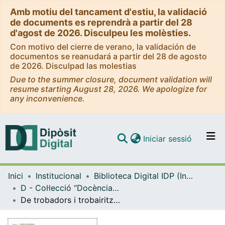
Amb motiu del tancament d'estiu, la validació
de documents es reprendrà a partir del 28
d'agost de 2026. Disculpeu les molèsties.
Con motivo del cierre de verano, la validación de
documentos se reanudará a partir del 28 de agosto
de 2026. Disculpad las molestias
Due to the summer closure, document validation will
resume starting August 28, 2026. We apologize for
any inconvenience.
(current)
Iniciar sessió
Comunitats i col·leccions
Inici
Institucional
Biblioteca Digital IDP (Institut de Desenvolupament Professional)
Navega per tot el DD
D - Col·lecció “Docència i metodologia” (IDP)
Com publicar
De trobadors i trobairitz: una aproximació didàctica a l’amor cortès
Contacte