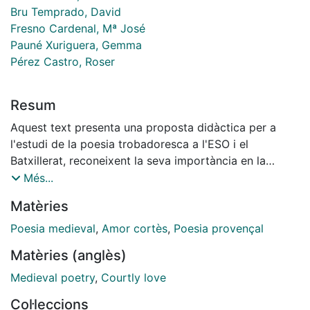
Bru Temprado, David
Fresno Cardenal, Mª José
Pauné Xuriguera, Gemma
Pérez Castro, Roser
Resum
Aquest text presenta una proposta didàctica per a
l'estudi de la poesia trobadoresca a l'ESO i el
Batxillerat, reconeixent la seva importància en la
literatura occidental. L'objectiu principal és que els
Més...
alumnes entenguin i valorin aquest gènere, sovint
Matèries
oblidat, a través de la lectura de textos.
La metodologia proposada busca una immersió de
Poesia medieval
,
Amor cortès
,
Poesia provençal
l'alumne en el context de la baixa edat mitjana
Matèries (anglès)
mitjançant vídeos i música, abans d'abordar els
aspectes socials i culturals de l'època. La clau de
Medieval poetry
,
Courtly love
l'aprenentatge resideix en la lectura comprensiva de
Col·leccions
quatre poemes de trobadors i trobairitz,