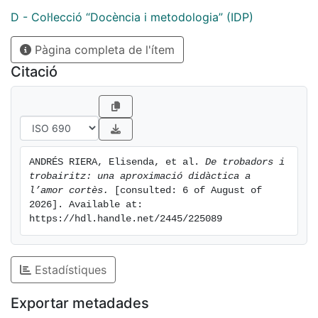
complementada amb l'anàlisi d'altres quatre poemes
D - Col·lecció “Docència i metodologia” (IDP)
d'èpoques i llengües diferents que tracten el mateix
Pàgina completa de l'ítem
concepte d'amor.
S’argumenta que prioritzar la lectura permet als
Citació
alumnes interioritzar millor la teoria literària, ja que la
descobreixen com a anàlisi de textos en lloc de com
un conjunt de dades a memoritzar. Aquest material
està dissenyat com una guia per al professor, que
podrà adaptar-lo segons les necessitats de la seva
ANDRÉS RIERA, Elisenda, et al. 
De trobadors i 
aula.
trobairitz: una aproximació didàctica a 
l’amor cortès.
 [consulted: 6 of August of 
2026]. Available at: 
https://hdl.handle.net/2445/225089
Estadístiques
Exportar metadades