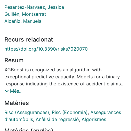
Pesantez-Narvaez, Jessica
Guillén, Montserrat
Alcañiz, Manuela
Recurs relacionat
https://doi.org/10.3390/risks7020070
Resum
XGBoost is recognized as an algorithm with
exceptional predictive capacity. Models for a binary
response indicating the existence of accident claims
versus no claims can be used to identify the
Més...
determinants of traffic accidents. This study compared
Matèries
the relative performances of logistic regression and
XGBoost approaches for predicting the existence of
Risc (Assegurances)
,
Risc (Economia)
,
Assegurances
accident claims using telematics data. The dataset
d'automòbils
,
Anàlisi de regressió
,
Algorismes
contained information from an insurance company
Matèries (anglès)