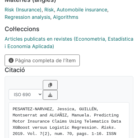
about the individuals' driving patterns¿including total
annual distance driven and percentage of total
Risk (Insurance)
,
Risk
,
Automobile insurance
,
distance driven in urban areas. Our findings showed
Regression analysis
,
Algorithms
that logistic regression is a suitable model given its
Col·leccions
interpretability and good predictive capacity. XGBoost
requires numerous model-tuning procedures to match
Articles publicats en revistes (Econometria, Estadística
the predictive performance of the logistic regression
i Economia Aplicada)
model and greater effort as regards to interpretation.
Pàgina completa de l'ítem
Citació
PESANTEZ-NARVAEZ, Jessica, GUILLÉN, 
Montserrat and ALCAÑIZ, Manuela. Predicting 
Motor Insurance Claims Using Telematics Data   
XGBoost versus Logistic Regression. 
Risks
. 
2019. Vol. 7(2), num. 70, pags. 1-16. ISSN 