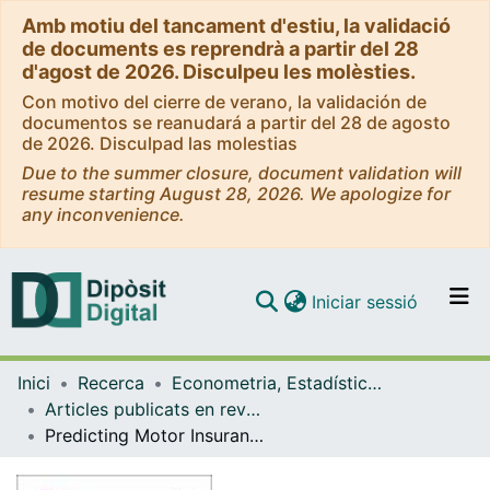
Amb motiu del tancament d'estiu, la validació
de documents es reprendrà a partir del 28
d'agost de 2026. Disculpeu les molèsties.
Con motivo del cierre de verano, la validación de
documentos se reanudará a partir del 28 de agosto
de 2026. Disculpad las molestias
Due to the summer closure, document validation will
resume starting August 28, 2026. We apologize for
any inconvenience.
(current)
Iniciar sessió
Comunitats i col·leccions
Inici
Recerca
Econometria, Estadística i Economia Aplicada
Navega per tot el DD
Articles publicats en revistes (Econometria, Estadística i Economia Aplicada)
Com publicar
Predicting Motor Insurance Claims Using Telematics Data XGBoost versus Logistic Regression
Contacte