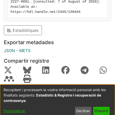
2227-9091. [consulted: 7 of August of 2026]. 
Available at: 
https://hdl.handle.net/2445/139434
Estadístiques
Exportar metadades
JSON
-
METS
Compartir registre
Recopilem i processem la vostra informació personal amb les
finalitats següents:
Estadístic & Registre i recuperació de
Coordinació:
CRAI UB
Avís legal
Metadades
subjectes a:
contrasenya
Configuració
Política de
Acord
Personalitzar
Declinar
D'acord
de cookies
privadesa
d'usuari