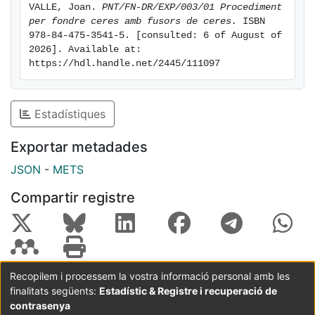
VALLE, Joan. 
PNT/FN-DR/EXP/003/01 Procediment 
per fondre ceres amb fusors de ceres.
 ISBN 
978-84-475-3541-5. [consulted: 6 of August of 
2026]. Available at: 
https://hdl.handle.net/2445/111097
Estadístiques
Exportar metadades
JSON
-
METS
Compartir registre
Recopilem i processem la vostra informació personal amb les
finalitats següents:
Estadístic & Registre i recuperació de
Coordinació:
CRAI UB
Avís legal
Metadades
subjectes a:
contrasenya