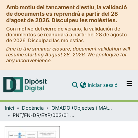
Amb motiu del tancament d'estiu, la validació
de documents es reprendrà a partir del 28
d'agost de 2026. Disculpeu les molèsties.
Con motivo del cierre de verano, la validación de
documentos se reanudará a partir del 28 de agosto
de 2026. Disculpad las molestias
Due to the summer closure, document validation will
resume starting August 28, 2026. We apologize for
any inconvenience.
(current)
Iniciar sessió
Comunitats i col·leccions
Inici
Docència
OMADO (Objectes i MAterials DOcents)
Navega per tot el DD
PNT/FN-DR/EXP/003/01 Procediment per fondre ceres amb fusors de ceres
Com publicar
Contacte