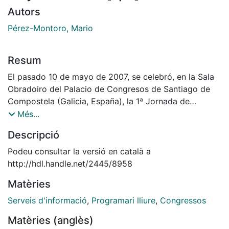
Autors
Pérez-Montoro, Mario
Resum
El pasado 10 de mayo de 2007, se celebró, en la Sala
Obradoiro del Palacio de Congresos de Santiago de
Compostela (Galicia, España), la 1ª Jornada de
Software Libre para Unidades y Servicios de
Més...
Información.
Descripció
Esta jornada se desarrolló dentro de las 10as Jornadas
Podeu consultar la versió en català a
Españolas de Documentación promovidas por la
http://hdl.handle.net/2445/8958
Federación Española de Sociedades de Archivística,
Matèries
Biblioteconomía, Documentación y Museística
(FESABID) y sirvió también como marco de encuentro
Serveis d'informació
,
Programari lliure
,
Congressos
del proyecto de Red Temática de Documentación
Matèries (anglès)
Digital financiado por las Acciones especiales del Plan