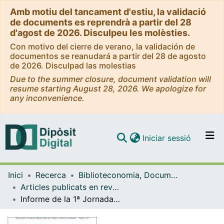
Amb motiu del tancament d'estiu, la validació
de documents es reprendrà a partir del 28
d'agost de 2026. Disculpeu les molèsties.
Con motivo del cierre de verano, la validación de
documentos se reanudará a partir del 28 de agosto
de 2026. Disculpad las molestias
Due to the summer closure, document validation will
resume starting August 28, 2026. We apologize for
any inconvenience.
(current)
Iniciar sessió
Comunitats i col·leccions
Inici
Recerca
Biblioteconomia, Documentació i Comunicació Audiovisual
Navega per tot el DD
Articles publicats en revistes (Biblioteconomia, Documentació i Comunicació Audiovisual)
Com publicar
Informe de la 1ª Jornada de Software Libre para Unidades y Servicios de Información (Santiago de Compostela, 10 de mayo de 2007) [spa]
Contacte