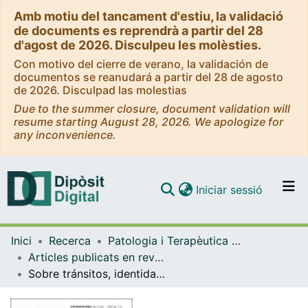
Amb motiu del tancament d'estiu, la validació
de documents es reprendrà a partir del 28
d'agost de 2026. Disculpeu les molèsties.
Con motivo del cierre de verano, la validación de
documentos se reanudará a partir del 28 de agosto
de 2026. Disculpad las molestias
Due to the summer closure, document validation will
resume starting August 28, 2026. We apologize for
any inconvenience.
(current)
Iniciar sessió
Comunitats i col·leccions
Inici
Recerca
Patologia i Terapèutica Experimental
Navega per tot el DD
Articles publicats en revistes (Patologia i Terapèutica Experimental)
Com publicar
Sobre tránsitos, identidades y crecimiento postraumático en cáncer hereditario
Contacte