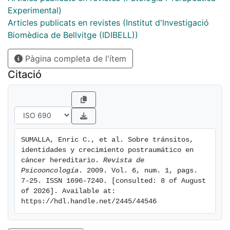
posible impacto de los modelos identarios y de
Experimental)
crecimiento personal aplicados al ámbito del cáncer
Articles publicats en revistes (Institut d'lnvestigació
hereditario y el consejo genético.
Biomèdica de Bellvitge (IDIBELL))
Pàgina completa de l'ítem
Citació
SUMALLA, Enric C., et al. Sobre tránsitos, 
identidades y crecimiento postraumático en 
cáncer hereditario. 
Revista de 
Psicooncología
. 2009. Vol. 6, num. 1, pags. 
7-25. ISSN 1696-7240. [consulted: 8 of August 
of 2026]. Available at: 
https://hdl.handle.net/2445/44546