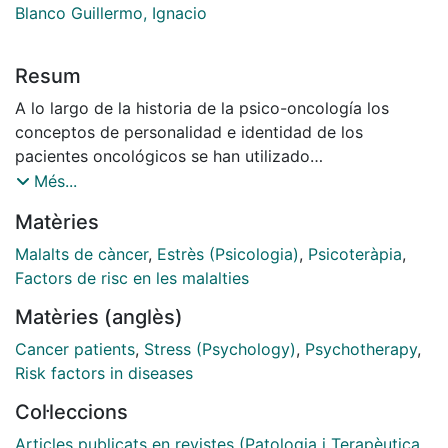
Blanco Guillermo, Ignacio
Resum
A lo largo de la historia de la psico-oncología los
conceptos de personalidad e identidad de los
pacientes oncológicos se han utilizado
frecuentemente tanto para explicar la aparición de la
Més...
enfermedad como los cambios personales inducidos
Matèries
por la misma. Ya sea históricamente vinculado a los
orígenes y causas en forma de personalidad que
Malalts de càncer
,
Estrès (Psicologia)
,
Psicoteràpia
,
predispone al enfermar, o como transformación
Factors de risc en les malalties
identitaria una vez el sujeto ha superado la
Matèries (anglès)
enfermedad, las formas de ser constituyen también
punto de arranque y destino de una parte importante
Cancer patients
,
Stress (Psychology)
,
Psychotherapy
,
del trabajo psicoterapéutico. Tras analizar las teorías
Risk factors in diseases
socio-cognitivas de Janoff-Bulman y de Tedeschi y
Col·leccions
Calhoun sobre el fenómeno denominado crecimiento
postraumático los autores se interrogan sobre el
Articles publicats en revistes (Patologia i Terapèutica