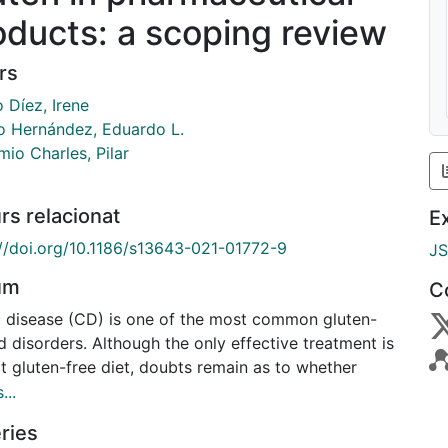
oducts: a scoping review
rs
 Díez, Irene
o Hernández, Eduardo L.
io Charles, Pilar
rs relacionat
E
://doi.org/10.1186/s13643-021-01772-9
J
um
C
c disease (CD) is one of the most common gluten-
d disorders. Although the only effective treatment is
ct gluten-free diet, doubts remain as to whether
care professionals take this restriction into
...
deration when prescribing and dispensing medicines
ries
ceptible patients. This scoping review aimed to find