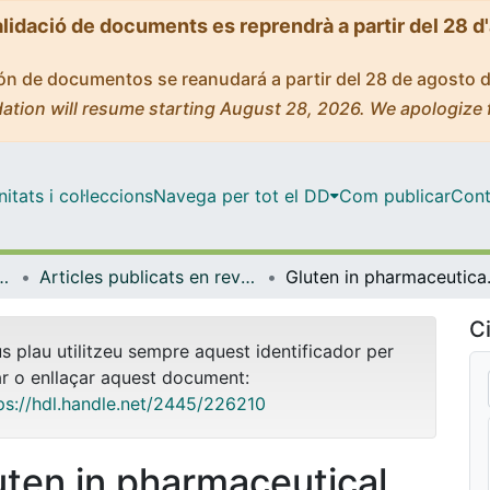
alidació de documents es reprendrà a partir del 28 d
ción de documentos se reanudará a partir del 28 de agosto 
ation will resume starting August 28, 2026. We apologize 
tats i col·leccions
Navega per tot el DD
Com publicar
Cont
ia Farmacèutica i Fisicoquímica
Articles publicats en revistes (Farmàcia, Tecnologia Farmacèutica i Fisicoquímica)
Gluten in p
Ci
us plau utilitzeu sempre aquest identificador per
ar o enllaçar aquest document:
ps://hdl.handle.net/2445/226210
uten in pharmaceutical