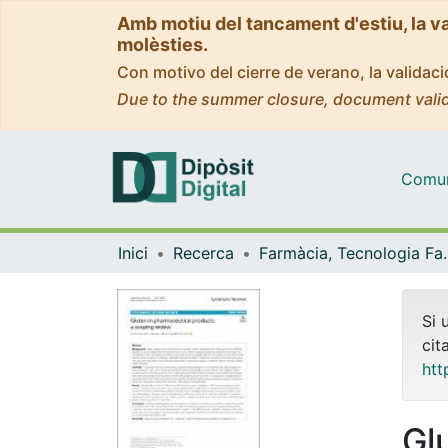
Amb motiu del tancament d'estiu, la v
molèsties.
Con motivo del cierre de verano, la valida
Due to the summer closure, document valid
Comuni
Inici
Recerca
Farmàcia, Tecnolog
Si 
cit
htt
Gl