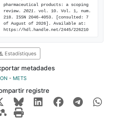
pharmaceutical products: a scoping 
review. 
2021
. vol. 10. Vol. 1, num. 
218. ISSN 2046-4053. [consulted: 7 
of August of 2026]. Available at: 
https://hdl.handle.net/2445/226210
Estadístiques
xportar metadades
SON
-
METS
ompartir registre