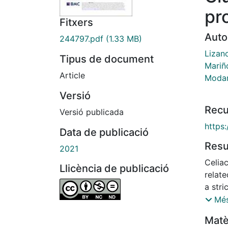
pr
Fitxers
Auto
244797.pdf
(1.33 MB)
Lizano
Tipus de document
Mariñ
Article
Modam
Versió
Recu
Versió publicada
https
Data de publicació
Res
2021
Celia
Llicència de publicació
relate
a stri
health
Més
consi
Matè
to sus