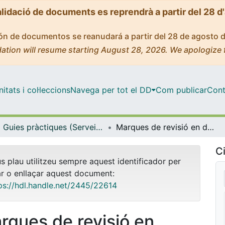
alidació de documents es reprendrà a partir del 28 d
ción de documentos se reanudará a partir del 28 de agosto 
ation will resume starting August 28, 2026. We apologize 
tats i col·leccions
Navega per tot el DD
Com publicar
Cont
Guies pràctiques (Serveis Lingüístics)
Marques de revisió en documents del Word 2010
Ci
us plau utilitzeu sempre aquest identificador per
ar o enllaçar aquest document:
ps://hdl.handle.net/2445/22614
rques de revisió en