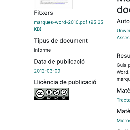
do
Fitxers
Auto
marques-word-2010.pdf
(95.65
KB)
Univer
Asses
Tipus de document
Informe
Res
Data de publicació
Guia p
2012-03-09
Word.
marqu
Llicència de publicació
Matè
Tract
Matè
Micro