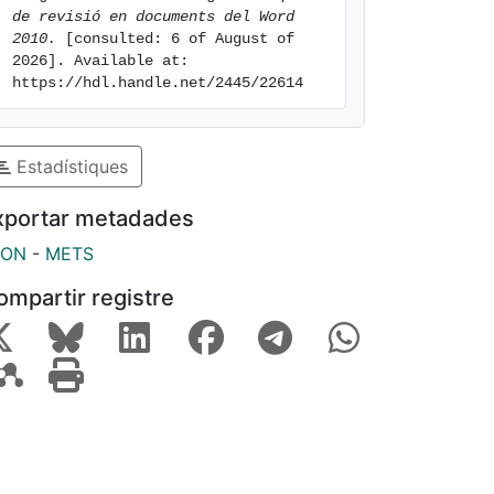
de revisió en documents del Word 
2010.
 [consulted: 6 of August of 
2026]. Available at: 
https://hdl.handle.net/2445/22614
Estadístiques
xportar metadades
SON
-
METS
ompartir registre