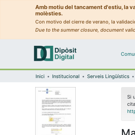
Amb motiu del tancament d'estiu, la v
molèsties.
Con motivo del cierre de verano, la valida
Due to the summer closure, document valid
Comuni
Inici
Institucional
Serveis Lingüístics
Si 
cit
htt
Ma