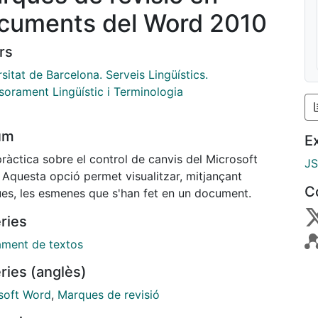
cuments del Word 2010
rs
sitat de Barcelona. Serveis Lingüístics.
sorament Lingüístic i Terminologia
um
E
ràctica sobre el control de canvis del Microsoft
J
 Aquesta opció permet visualitzar, mitjançant
C
es, les esmenes que s'han fet en un document.
ries
ament de textos
ries (anglès)
soft Word
,
Marques de revisió