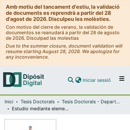
Amb motiu del tancament d'estiu, la validació
de documents es reprendrà a partir del 28
d'agost de 2026. Disculpeu les molèsties.
Con motivo del cierre de verano, la validación de
documentos se reanudará a partir del 28 de agosto
de 2026. Disculpad las molestias
Due to the summer closure, document validation will
resume starting August 28, 2026. We apologize for
any inconvenience.
(current)
Iniciar sessió
Comunitats i col·leccions
Inici
Tesis Doctorals
Tesis Doctorals - Departament - Cirurgia i Especialitats Quirúrgiques
Navega per tot el DD
Estudio mediante elementos finitos de prótesis tumorales de rodilla en niños y adolescentes
Com publicar
Contacte