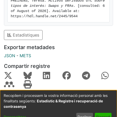
PREIXENS, Teresa. 
Activos derivados OTC sobre 
tipos de interés: Swaps y FRAs.
 [consulted: 6 
of August of 2026]. Available at: 
https://hdl.handle.net/2445/9544
Estadístiques
Exportar metadades
JSON
-
METS
Compartir registre
Recopilem i processem la vostra informació personal amb les
finalitats següents:
Estadístic & Registre i recuperació de
Coordinació:
CRAI UB
Avís legal
Metadades
subjectes a:
contrasenya
Configuració
Política de
Acord
Personalitzar
Declinar
D'acord