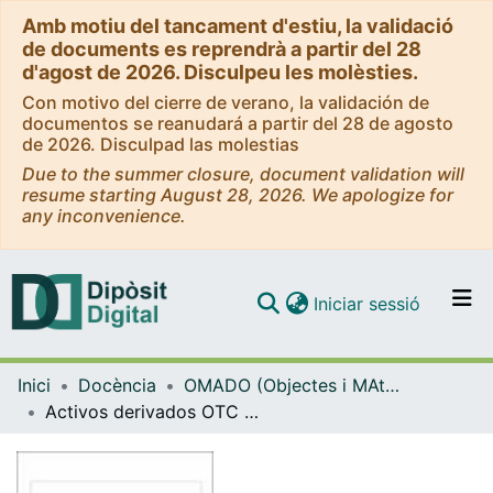
Amb motiu del tancament d'estiu, la validació
de documents es reprendrà a partir del 28
d'agost de 2026. Disculpeu les molèsties.
Con motivo del cierre de verano, la validación de
documentos se reanudará a partir del 28 de agosto
de 2026. Disculpad las molestias
Due to the summer closure, document validation will
resume starting August 28, 2026. We apologize for
any inconvenience.
(current)
Iniciar sessió
Comunitats i col·leccions
Inici
Docència
OMADO (Objectes i MAterials DOcents)
Navega per tot el DD
Activos derivados OTC sobre tipos de interés: Swaps y FRAs
Com publicar
Contacte