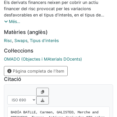
Els derivats financers neixen per cobrir un actiu
financer del risc provocat per les variacions
desfavorables en el tipus d'interès, en el tipus de
canvi, en els preus borsaris o en el preu de les
Més...
matèries primeres encara que posteriorment també
Matèries (anglès)
s'han utilitzat amb finalitats especulatives i per
aprofitar les oportunitats d'arbitratge. Alguns derivats
Risc
,
Swaps
,
Tipus d'interès
financers es negocien en mercats no organitzats de
Col·leccions
manera que el preu es determina per acord entre les
parts. Aquests derivats reben el nom de derivats OTC
OMADO (Objectes i MAterials DOcents)
(over the counter). En aquesta publicació s'estudien
Pàgina completa de l'ítem
dos tipus de derivats OTC sobre tipus d'interès: els
swaps o operacions de permuta financera i els FRAs
Citació
(Forward Rate Agreement).
BADÍA BATLLE, Carmen, GALISTEO, Merche and 