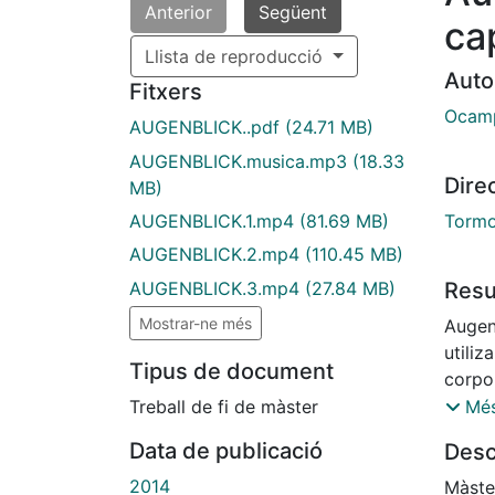
Anterior
Següent
ca
Llista de reproducció
Auto
Fitxers
Ocamp
AUGENBLICK..pdf
(24.71 MB)
AUGENBLICK.musica.mp3
(18.33
Dire
MB)
Tormo 
AUGENBLICK.1.mp4
(81.69 MB)
AUGENBLICK.2.mp4
(110.45 MB)
Res
AUGENBLICK.3.mp4
(27.84 MB)
Mostrar-ne més
Augen
utili
Tipus de document
corpor
genera
Treball de fi de màster
Més
concep
Data de publicació
Desc
explor
que pa
2014
Màste