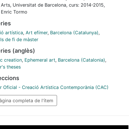
es comunes y las formas colectivas de reflexión. La
 Arts, Universitat de Barcelona, curs: 2014-2015,
sta consiste en realizar una vídeo-instalación
: Enric Tormo
esta de ocho proyecciones que muestran de forma
ries
tánea, una coreografía de danza contemporánea
ida en ocho escenas o cuadros distintos, filmados en
ó artística
,
Art efímer
,
Barcelona (Catalunya)
,
puntos de la ciudad de Barcelona.
ls de fi de màster
ries (anglès)
ic creation
,
Ephemeral art
,
Barcelona (Catalonia)
,
r's theses
leccions
r Oficial - Creació Artística Contemporània (CAC)
gina completa de l'ítem