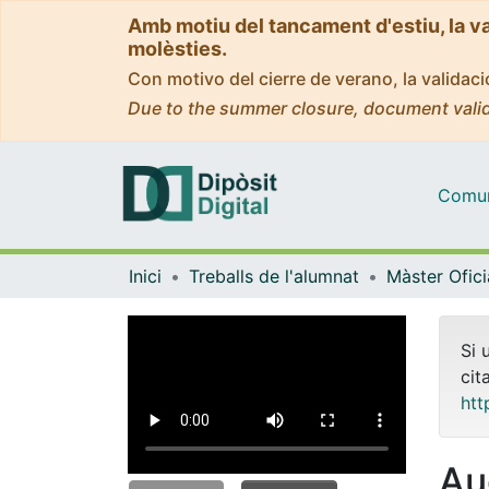
Amb motiu del tancament d'estiu, la v
molèsties.
Con motivo del cierre de verano, la valida
Due to the summer closure, document valid
Comuni
Inici
Treballs de l'alumnat
Si 
cit
htt
Au