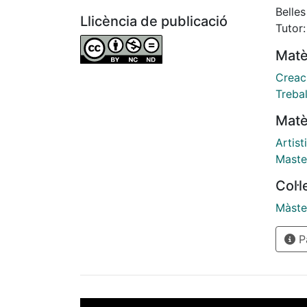
lugar
Belles
Llicència de publicació
propue
Tutor
compu
Matè
simul
divid
Creaci
ocho 
Trebal
Matè
Artist
Maste
Col·
Màste
Pà