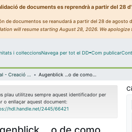
alidació de documents es reprendrà a partir del 28 d
ción de documentos se reanudará a partir del 28 de agosto 
ation will resume starting August 28, 2026. We apologize 
tats i col·leccions
Navega per tot el DD
Com publicar
Cont
Màster Oficial - Creació Artística Contemporània (CAC)
Augenblick ...o de como capturar lo imperdurable
Ci
us plau utilitzeu sempre aquest identificador per
ar o enllaçar aquest document:
ps://hdl.handle.net/2445/66421
genblick ...o de como