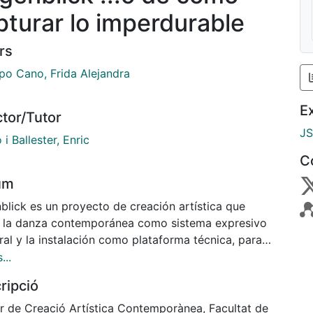
pturar lo imperdurable
rs
o Cano, Frida Alejandra
E
ctor/Tutor
J
i Ballester, Enric
C
um
blick es un proyecto de creación artística que
za la danza contemporánea como sistema expresivo
al y la instalación como plataforma técnica, para
r mensajes visuales y sensoriales sobre la noción y
...
tualización de el instante. Pretende ser una
ripció
ación en el campo de la creación y la creatividad,
rte de lo individual para trascender hacia los
r de Creació Artística Contemporànea, Facultat de