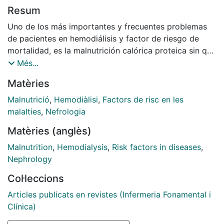
Resum
Uno de los más importantes y frecuentes problemas
de pacientes en hemodiálisis y factor de riesgo de
mortalidad, es la malnutrición calórica proteica sin que
exista un consenso para evaluarla. Se consideran
Més...
causas de malnutrición la inflamación, el
Matèries
hipercatabolismo asociado al procedimiento dialítico,
las situaciones comórbidas y la reducción en la
Malnutrició
,
Hemodiàlisi
,
Factors de risc en les
ingesta calórico protéica. Por otra parte, la asociación
malalties
,
Nefrologia
de malnutrición, inflamación y aterosclerosis
Matèries (anglès)
constituye un síndrome (MIA) que se asocia a una
elevada morbilidad y mortalidad de causa
Malnutrition
,
Hemodialysis
,
Risk factors in diseases
,
cardiovascular. Se han propuesto diferentes métodos
Nephrology
para valorar el estado nutricional del paciente entre
Col·leccions
los que destacan además de los parámetros
antropometricos y analíticos, la Subjective Global
Articles publicats en revistes (Infermeria Fonamental i
Assessment (SGA), el score de malnutrición
Clínica)
inflamación, la absorciometría dual energética de