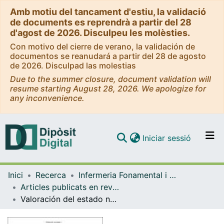
Amb motiu del tancament d'estiu, la validació
de documents es reprendrà a partir del 28
d'agost de 2026. Disculpeu les molèsties.
Con motivo del cierre de verano, la validación de
documentos se reanudará a partir del 28 de agosto
de 2026. Disculpad las molestias
Due to the summer closure, document validation will
resume starting August 28, 2026. We apologize for
any inconvenience.
(current)
Iniciar sessió
Comunitats i col·leccions
Inici
Recerca
Infermeria Fonamental i Clínica
Navega per tot el DD
Articles publicats en revistes (Infermeria Fonamental i Clínica)
Com publicar
Valoración del estado nutricional en pacientes en hemodiálisis
Contacte