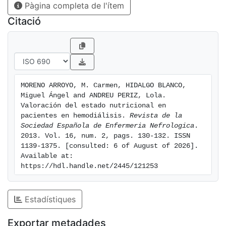
Pàgina completa de l'ítem
rayos X, así como el análisis mediante bioimpedancia
espectroscópica (BIS), pero ninguno se ha aceptado
Citació
individualmente como método único de referencia.
Aún así, en los últimos años, se ha extendido en las
unidades de diálisis el uso de la BIS. Este es un
método objetivo, inocuo, barato y reproducible para
evaluar la composición corporal y el estado de
MORENO ARROYO, M. Carmen, HIDALGO BLANCO, 
hidratación, pudiendo obtener parámetros
Miguel Ángel and ANDREU PERIZ, Lola. 
nutricionales que se relacionen con otros parámetros
Valoración del estado nutricional en 
considerados buenos marcadores de la nutrición.
pacientes en hemodiálisis. 
Revista de la 
Sociedad Española de Enfermeria Nefrologica
. 
2013. Vol. 16, num. 2, pags. 130-132. ISSN 
1139-1375. [consulted: 6 of August of 2026]. 
Available at: 
https://hdl.handle.net/2445/121253
Estadístiques
Exportar metadades