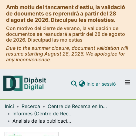
Amb motiu del tancament d'estiu, la validació
de documents es reprendrà a partir del 28
d'agost de 2026. Disculpeu les molèsties.
Con motivo del cierre de verano, la validación de
documentos se reanudará a partir del 28 de agosto
de 2026. Disculpad las molestias
Due to the summer closure, document validation will
resume starting August 28, 2026. We apologize for
any inconvenience.
(current)
Iniciar sessió
Comunitats i col·leccions
Inici
Recerca
Centre de Recerca en Informació, Comunicació i Cultura (CRICC)
Navega per tot el DD
Informes (Centre de Recerca en Informació, Comunicació i Cultura (CRICC))
Com publicar
Análisis de las publicaciones científicas más citadas en Scopus en el área de periodismo: un enfoque basado en el género de las autorías
Contacte