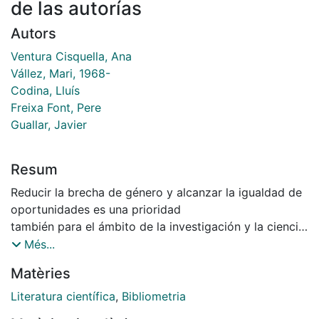
de las autorías
Autors
Ventura Cisquella, Ana
Vállez, Mari, 1968-
Codina, Lluís
Freixa Font, Pere
Guallar, Javier
Resum
Reducir la brecha de género y alcanzar la igualdad de
oportunidades es una prioridad
también para el ámbito de la investigación y la ciencia.
La guía Horizon Europe guidance on
Més...
gender equality plans (2021) y La Declaración de
Matèries
Liubliana (2021) son un buen ejemplo de
la voluntad de la Unión Europea para revertir las
Literatura científica
,
Bibliometria
dinámicas existentes en la mayoría de