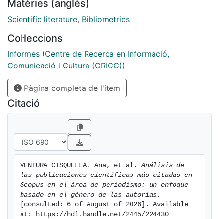
Matèries (anglès)
países de la Unión. Los informes de la European
Platform of Women Scientist, los She Figure
Scientific literature
,
Bibliometrics
(2012, 2015, 2018, 2021) ponen de relieve la necesidad
Col·leccions
de monitorizar y seguir la
evolución de mejoras en todos los ámbitos de la
Informes (Centre de Recerca en Informació,
investigación y la ciencia. Acorde con estas
Comunicació i Cultura (CRICC))
iniciativas, en el proyecto CUVICOM se propuso, en su
Pàgina completa de l'ítem
objetivo transversal, diseñar un
análisis sistemático de la perspectiva de género en la
Citació
investigación académica en
comunicación social en relación con las autorías de las
investigaciones y presencia en las
temáticas de los artículos. Análisis de las
publicaciones científicas más citadas en Scopus en
VENTURA CISQUELLA, Ana, et al. 
Análisis de 
el área de periodismo: Un enfoque basado en el
las publicaciones científicas más citadas en 
género de las autorías ofrece un primer
Scopus en el área de periodismo: un enfoque 
resultado de esta línea de investigación.
basado en el género de las autorías.
[consulted: 6 of August of 2026]. Available 
at: https://hdl.handle.net/2445/224430