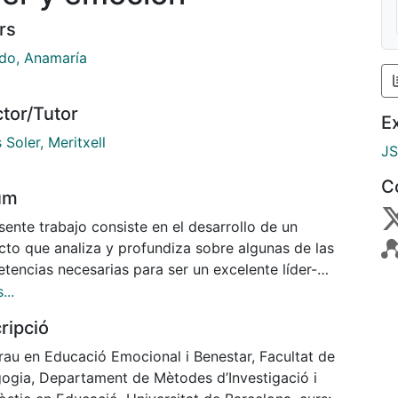
rs
do, Anamaría
ctor/Tutor
E
 Soler, Meritxell
J
C
um
sente trabajo consiste en el desarrollo de un
cto que analiza y profundiza sobre algunas de las
tencias necesarias para ser un excelente líder-
. La autora se centra en la educación emocional
...
una comeptencia necesaria y investiga la estrategia
ripció
uir para que las respuestas sean asertivas ante una
ión de secuestro emocional. La autora utiliza un test
rau en Educació Emocional i Benestar, Facultat de
asa a diferentes líderes-coaches para la concreción
ogia, Departament de Mètodes d’Investigació i
s emociones percibidas, comprendidas y cuáles son