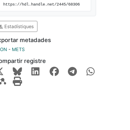
https://hdl.handle.net/2445/68306
Estadístiques
xportar metadades
SON
-
METS
ompartir registre