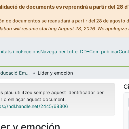
alidació de documents es reprendrà a partir del 28 d
ción de documentos se reanudará a partir del 28 de agosto 
ation will resume starting August 28, 2026. We apologize 
tats i col·leccions
Navega per tot el DD
Com publicar
Cont
Postgrau - Educació Emocional i Benestar [Presencial]
Líder y emoción
Ci
us plau utilitzeu sempre aquest identificador per
ar o enllaçar aquest document:
ps://hdl.handle.net/2445/68306
der y emoción