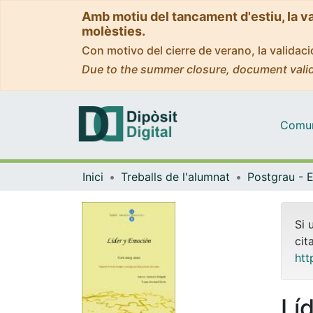
Amb motiu del tancament d'estiu, la v
molèsties.
Con motivo del cierre de verano, la valida
Due to the summer closure, document valid
Comuni
Inici
Treballs de l'alumnat
Si 
cit
htt
Lí