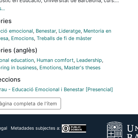
stic en Educació, Universitat de Barcelona, curs:
e regulan o necesitan regular.
010, Tutor/Tutora: Maritxell Obiols
...
ries
ció emocional
,
Benestar
,
Lideratge
,
Mentoria en
resa
,
Emocions
,
Treballs de fi de màster
ries (anglès)
onal education
,
Human comfort
,
Leadership
,
ring in business
,
Emotions
,
Master's theses
leccions
rau - Educació Emocional i Benestar [Presencial]
gina completa de l'ítem
egal
Metadades subjectes a: