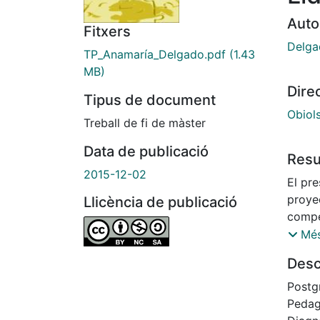
Auto
Fitxers
Delga
TP_Anamaría_Delgado.pdf
(1.43
MB)
Dire
Tipus de document
Obiols
Treball de fi de màster
Data de publicació
Res
2015-12-02
El pre
proye
Llicència de publicació
compe
coach
Més
como 
Desc
a serg
situac
Postg
que p
Pedag
de la