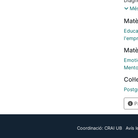
Diagnò
las qu
2009-2
Més
Matè
Educa
l'emp
Matè
Emoti
Mento
Col·
Postg
Pà
Coordinació:
CRAI UB
Avís l