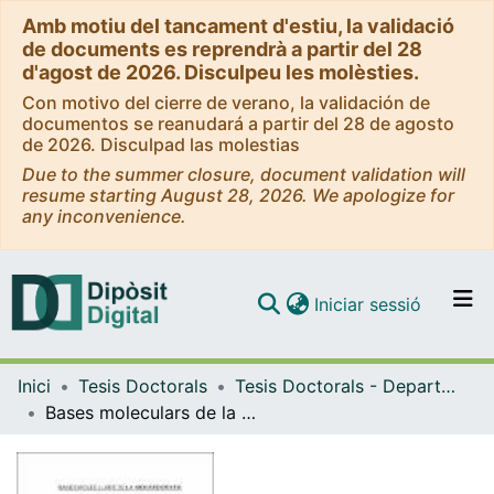
Amb motiu del tancament d'estiu, la validació
de documents es reprendrà a partir del 28
d'agost de 2026. Disculpeu les molèsties.
Con motivo del cierre de verano, la validación de
documentos se reanudará a partir del 28 de agosto
de 2026. Disculpad las molestias
Due to the summer closure, document validation will
resume starting August 28, 2026. We apologize for
any inconvenience.
(current)
Iniciar sessió
Comunitats i col·leccions
Inici
Tesis Doctorals
Tesis Doctorals - Departament - Medicina
Navega per tot el DD
Bases moleculars de la miocardiopatia dilatada idiopàtica. Expressió de la sintasa induible de l'òxid nítric i possible paper de les citoquines en aquesta expressió.
Com publicar
Contacte