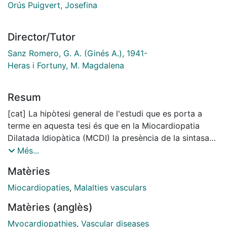
Orús Puigvert, Josefina
Director/Tutor
Sanz Romero, G. A. (Ginés A.), 1941-
Heras i Fortuny, M. Magdalena
Resum
[cat] La hipòtesi general de l'estudi que es porta a
terme en aquesta tesi és que en la Miocardiopatia
Dilatada Idiopàtica (MCDI) la presència de la sintasa
induible de l'òxid nítric (ENS II) a nivell del miòcit pot
Més...
estar condicionada per la presència de citoquines
Matèries
alliberades durant un procés inflamatori. L'augment
d'òxid nítric (NO) secundari a l'ENS II afectaria
Miocardiopaties
,
Malalties vasculars
negativament la contractilitat miocàrdica. Si aquesta
Matèries (anglès)
hipòtesi és certa, les citoquines s'haurien d'expressar i
estar elevades en les fases més inicials de la malaltia.
Myocardiopathies
,
Vascular diseases