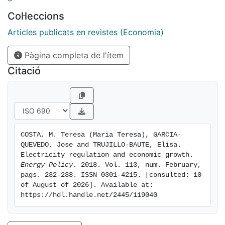
the period 2007-2013 and 22 European countries was
Col·leccions
compiled based on CEER reports and EUROSTAT
databases. The results of the empirical analysis show
Articles publicats en revistes (Economia)
that the two regulation instruments have a negative
Pàgina completa de l'ítem
effect on electricity consumption and economic
growth and provide estimates of their effects on
Citació
growth in quantitative terms.
COSTA, M. Teresa (Maria Teresa), GARCIA-
QUEVEDO, Jose and TRUJILLO-BAUTE, Elisa. 
Electricity regulation and economic growth. 
Energy Policy
. 2018. Vol. 113, num. February, 
pags. 232-238. ISSN 0301-4215. [consulted: 10 
of August of 2026]. Available at: 
https://hdl.handle.net/2445/119040