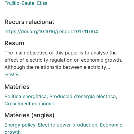
Trujillo-Baute, Elisa
Recurs relacionat
https://doi.org/10.1016/j.enpol.2017.11.004
Resum
The main objective of this paper is to analyse the
effect of electricity regulation on economic growth.
Although the relationship between electricity
consumption and economic growth has been
Més...
extensively analysed in the empirical literature, this
Matèries
framework has not been used to estimate the effect of
electricity regulation on economic growth.
Política energètica
,
Producció d'energia elèctrica
,
Understanding this effect is essential for the
Creixement econòmic
assessment of regulatory policy. Specifically, we
Matèries (anglès)
assess the effects of two major areas of regulation,
renewable energy promotion costs and network costs,
Energy policy
,
Electric power production
,
Economic
on electricity consumption and growth. A dataset for
growth