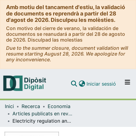
Amb motiu del tancament d'estiu, la validació
de documents es reprendrà a partir del 28
d'agost de 2026. Disculpeu les molèsties.
Con motivo del cierre de verano, la validación de
documentos se reanudará a partir del 28 de agosto
de 2026. Disculpad las molestias
Due to the summer closure, document validation will
resume starting August 28, 2026. We apologize for
any inconvenience.
(current)
Iniciar sessió
Comunitats i col·leccions
Inici
Recerca
Economia
Navega per tot el DD
Articles publicats en revistes (Economia)
Com publicar
Electricity regulation and economic growth
Contacte