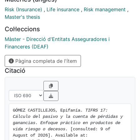
de un contrato de vida riesgo temporal anual
renovable y el segundo una vida entera primas
Risk (Insurance)
,
Life insurance
,
Risk management
,
vitalicias. El primero de ellos se realiza bajo las
Master's thesis
metodologías PAA y BBA, y el segundo bajo la
Col·leccions
metodología BBA y realizando un análisis de la
sensibilidad del CSM a las hipótesis utilizadas en su
Màster - Direcció d'Entitats Asseguradores i
cálculo con el fin de remarcar la relevancia de estas
Financeres (DEAF)
hipótesis y su influencia en el pasivo y la cuenta de
pérdidas y ganancias.
Pàgina completa de l'ítem
Citació
GÓMEZ CASTILLEJOS, Epifanía. 
TIFRS 17: 
Cálculo del pasivo y la cuenta de pérdidas y 
ganancias. Enfoque práctico en productos de 
vida riesgo o decesos.
 [consulted: 9 of 
August of 2026]. Available at: 