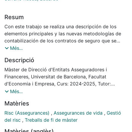
Resum
Con este trabajo se realiza una descripción de los
elementos principales y las nuevas metodologías de
contabilización de los contratos de seguro que se
introducen con la norma internacional IFRS17.
Més...
Seguidamente se explica las afectaciones en la cuenta
Descripció
de Pérdidas y Ganancias de estas modificaciones
describiendo las nuevas partidas que la componen y la
Màster de Direcció d'Entitats Asseguradores i
aplicación de la norma por parte de las compañías
Financeres, Universitat de Barcelona, Facultat
aseguradoras a nivel internacional que en los
d'Economia i Empresa, Curs: 2024-2025, Tutor:
ejercicios 2023 y 2024 ya han presentado sus cuentas
Eduardo Serrano Rueda
Més...
anuales bajo IFRS 17, y se analizan las memorias de las
Matèries
compañías aseguradoras españolas que ya la han
aplicado. El trabajo expone dos casos del cálculo del
Risc (Assegurances)
,
Assegurances de vida
,
Gestió
pasivo en dos modalidades de contratos de vida o
del risc
,
Treballs de fi de màster
decesos para la garantía de fallecimiento, el primero
Matèries (anglès)