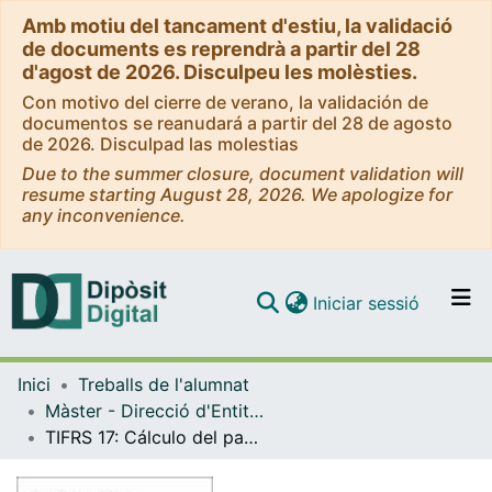
Amb motiu del tancament d'estiu, la validació
de documents es reprendrà a partir del 28
d'agost de 2026. Disculpeu les molèsties.
Con motivo del cierre de verano, la validación de
documentos se reanudará a partir del 28 de agosto
de 2026. Disculpad las molestias
Due to the summer closure, document validation will
resume starting August 28, 2026. We apologize for
any inconvenience.
(current)
Iniciar sessió
Comunitats i col·leccions
Inici
Treballs de l'alumnat
Navega per tot el DD
Màster - Direcció d'Entitats Asseguradores i Financeres (DEAF)
Com publicar
TIFRS 17: Cálculo del pasivo y la cuenta de pérdidas y ganancias. Enfoque práctico en productos de vida riesgo o decesos
Contacte