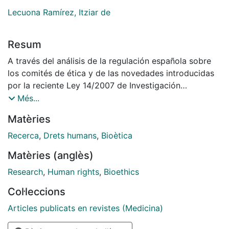
Lecuona Ramírez, Itziar de
Resum
A través del análisis de la regulación española sobre
los comités de ética y de las novedades introducidas
por la reciente Ley 14/2007 de Investigación
Biomédica -entre otras, la creación de Comité de
Més...
Bioética de España-, el objetivo de este artículo es
Matèries
constatar que, actualmente, estas instancias no sólo
tienen una plasmación en el ordenamiento jurídico sino
Recerca
,
Drets humans
,
Bioètica
que pueden considerarse medios de regulación social
Matèries (anglès)
que ayudan a la reflexión moral de los avances, a
dilucidar los límites de actuación y sobre todo a
Research
,
Human rights
,
Bioethics
proteger los derechos fundamentales de las personas.
Col·leccions
Articles publicats en revistes (Medicina)