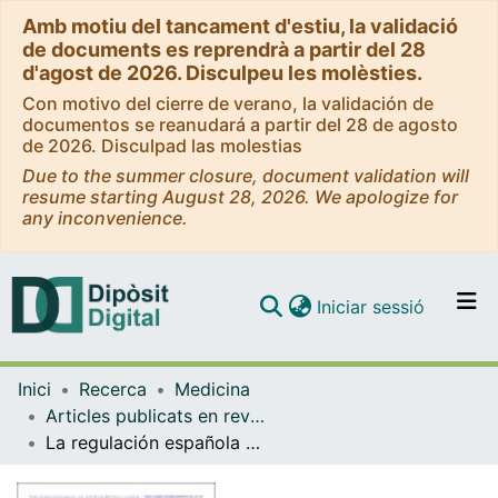
Amb motiu del tancament d'estiu, la validació
de documents es reprendrà a partir del 28
d'agost de 2026. Disculpeu les molèsties.
Con motivo del cierre de verano, la validación de
documentos se reanudará a partir del 28 de agosto
de 2026. Disculpad las molestias
Due to the summer closure, document validation will
resume starting August 28, 2026. We apologize for
any inconvenience.
(current)
Iniciar sessió
Comunitats i col·leccions
Inici
Recerca
Medicina
Navega per tot el DD
Articles publicats en revistes (Medicina)
Com publicar
La regulación española de los comités de ética y las novedades introducidas por la Ley de Investigación Biomédica
Contacte