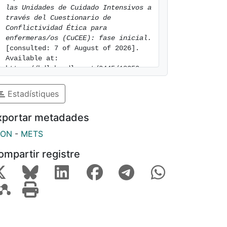
las Unidades de Cuidado Intensivos a 
través del Cuestionario de 
Conflictividad Ética para 
enfermeras/os (CuCEE): fase inicial.
[consulted: 7 of August of 2026]. 
Available at: 
https://hdl.handle.net/2445/18350
Estadístiques
xportar metadades
SON
-
METS
ompartir registre