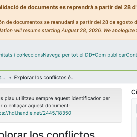
alidació de documents es reprendrà a partir del 28 d
ción de documentos se reanudará a partir del 28 de agosto 
ation will resume starting August 28, 2026. We apologize 
tats i col·leccions
Navega per tot el DD
Com publicar
Cont
OMADO (Objectes i MAterials DOcents)
Explorar los conflictos éticos en las Unidades de Cuidado Intensivos a través del Cuestionario de Conflictividad Ética para enfermeras/os (CuCEE): fase inicial
Ci
us plau utilitzeu sempre aquest identificador per
ar o enllaçar aquest document:
ps://hdl.handle.net/2445/18350
plorar los conflictos