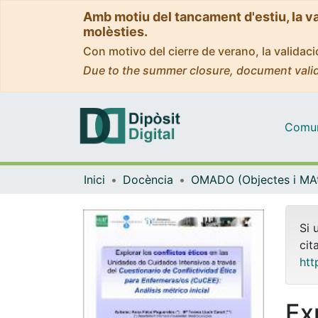
Amb motiu del tancament d'estiu, la v
molèsties.
Con motivo del cierre de verano, la valida
Due to the summer closure, document valid
Comuni
Inici
Docència
Si 
cit
htt
Ex