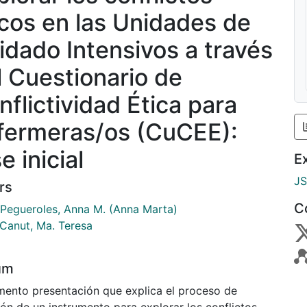
icos en las Unidades de
idado Intensivos a través
l Cuestionario de
nflictividad Ética para
fermeras/os (CuCEE):
e inicial
E
J
rs
C
 Pegueroles, Anna M. (Anna Marta)
 Canut, Ma. Teresa
um
ento presentación que explica el proceso de
ón de un instrumento para explorar los conflictos