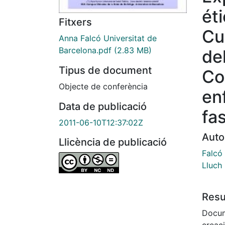
ét
Fitxers
Cu
Anna Falcó Universitat de
Barcelona.pdf
(2.83 MB)
de
Tipus de document
Co
Objecte de conferència
en
Data de publicació
fas
2011-06-10T12:37:02Z
Auto
Llicència de publicació
Falcó
Lluch
Res
Docum
creaci