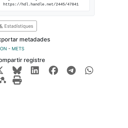
https://hdl.handle.net/2445/47841
Estadístiques
xportar metadades
SON
-
METS
ompartir registre