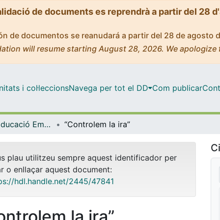
alidació de documents es reprendrà a partir del 28 d
ción de documentos se reanudará a partir del 28 de agosto 
ation will resume starting August 28, 2026. We apologize 
tats i col·leccions
Navega per tot el DD
Com publicar
Cont
Postgrau - Educació Emocional i Benestar [Presencial]
“Controlem la ira”
Ci
us plau utilitzeu sempre aquest identificador per
ar o enllaçar aquest document:
ps://hdl.handle.net/2445/47841
ontrolem la ira”