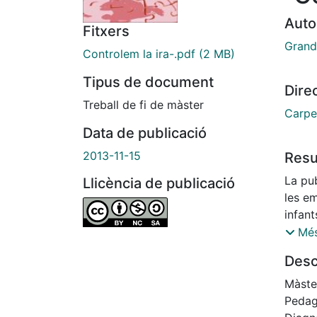
Auto
Fitxers
Grand
Controlem la ira-.pdf
(2 MB)
Tipus de document
Dire
Treball de fi de màster
Carpe
Data de publicació
2013-11-15
Res
La pub
Llicència de publicació
les em
infant
A part
Més
nens d
Desc
per a
manera
Màste
benest
Pedag