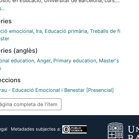
stic en Educació, Universitat de Barcelona, curs:
2013
...
ries
ció emocional
,
Ira
,
Educació primària
,
Treballs de fi
ster
ries (anglès)
onal education
,
Anger
,
Primary education
,
Master's
s
leccions
rau - Educació Emocional i Benestar [Presencial]
gina completa de l'ítem
egal
Metadades subjectes a: