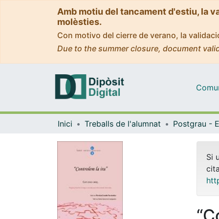
Amb motiu del tancament d'estiu, la v
molèsties.
Con motivo del cierre de verano, la valida
Due to the summer closure, document valid
Comuni
Inici
Treballs de l'alumnat
Si 
cit
htt
“C