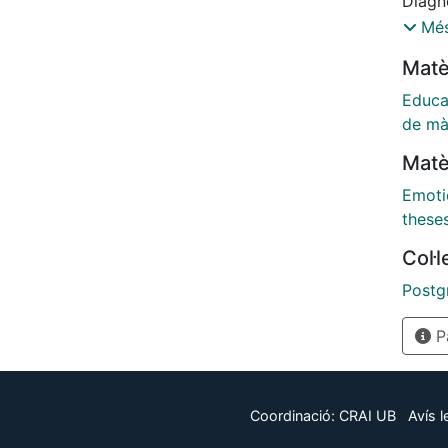
Diagnò
2012-
Més
Matè
Educa
de mà
Matè
Emoti
these
Col·
Postg
Pà
Coordinació:
CRAI UB
Avís l