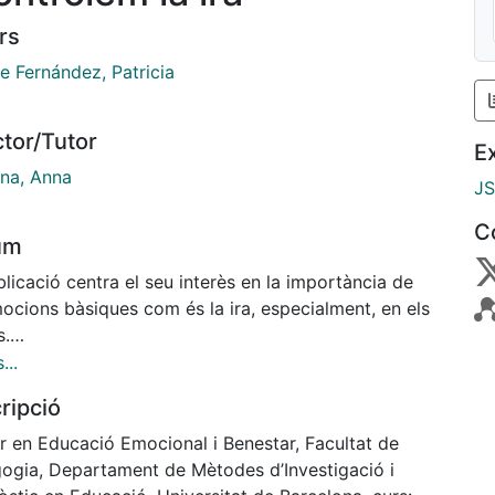
rs
e Fernández, Patricia
ctor/Tutor
E
na, Anna
J
C
um
licació centra el seu interès en la importància de
ocions bàsiques com és la ira, especialment, en els
s.
ir d’un marc teòric es planteja un projecte destinat a
...
e cicle inicial d’Educació Primària i els seus mestres
ripció
 que puguin aprendre a gestionar les emocions de
 positiva per tal de poder establir una millora en el
r en Educació Emocional i Benestar, Facultat de
ar personal i social.
ogia, Departament de Mètodes d’Investigació i