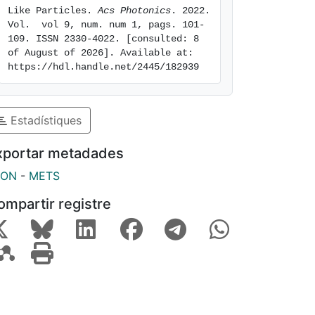
Like Particles. 
Acs Photonics
. 2022. 
Vol.  vol 9, num. num 1, pags. 101-
109. ISSN 2330-4022. [consulted: 8 
of August of 2026]. Available at: 
https://hdl.handle.net/2445/182939
Estadístiques
xportar metadades
SON
-
METS
ompartir registre