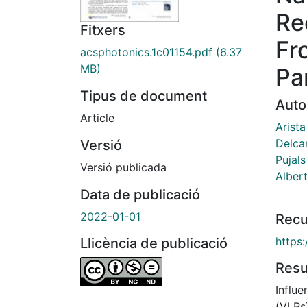
Re
Fitxers
Fr
acsphotonics.1c01154.pdf
(6.37
MB)
Pa
Tipus de document
Auto
Article
Arist
Delcan
Versió
Pujals
Versió publicada
Alber
Data de publicació
2022-01-01
Recu
https
Llicència de publicació
Res
Influe
(VLPs