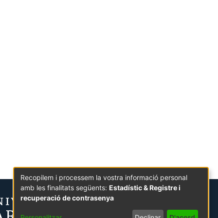
Recopilem i processem la vostra informació personal
amb les finalitats següents:
Estadístic & Registre i
recuperació de contrasenya
Personalitzar
Declinar
D'acord