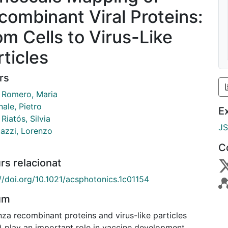
combinant Viral Proteins:
om Cells to Virus-Like
rticles
rs
a Romero, Maria
ale, Pietro
E
 Riatós, Silvia
J
tazzi, Lorenzo
C
rs relacionat
://doi.org/10.1021/acsphotonics.1c01154
um
nza recombinant proteins and virus-like particles
) play an important role in vaccine development