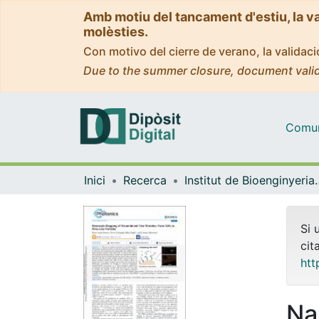
Amb motiu del tancament d'estiu, la v
molèsties.
Con motivo del cierre de verano, la valida
Due to the summer closure, document valid
Comuni
Inici
Recerca
Institut de Bioengin
Si 
cit
htt
Na