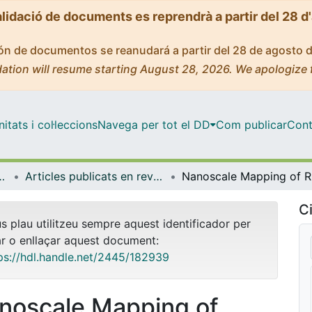
alidació de documents es reprendrà a partir del 28 d
ción de documentos se reanudará a partir del 28 de agosto 
ation will resume starting August 28, 2026. We apologize 
tats i col·leccions
Navega per tot el DD
Com publicar
Cont
yeria de Catalunya (IBEC)
Articles publicats en revistes (Institut de Bioenginyeria de Catalunya (IBEC))
Nanosc
Ci
us plau utilitzeu sempre aquest identificador per
ar o enllaçar aquest document:
ps://hdl.handle.net/2445/182939
noscale Mapping of