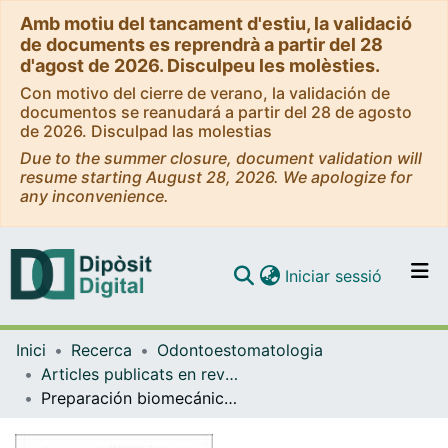
Amb motiu del tancament d'estiu, la validació
de documents es reprendrà a partir del 28
d'agost de 2026. Disculpeu les molèsties.
Con motivo del cierre de verano, la validación de
documentos se reanudará a partir del 28 de agosto
de 2026. Disculpad las molestias
Due to the summer closure, document validation will
resume starting August 28, 2026. We apologize for
any inconvenience.
(current)
Iniciar sessió
Comunitats i col·leccions
Inici
Recerca
Odontoestomatologia
Navega per tot el DD
Articles publicats en revistes (Odontoestomatologia)
Com publicar
Preparación biomecánica en endodoncia con nuevas técnicas de instrumentación mecánico­rotacionales
Contacte