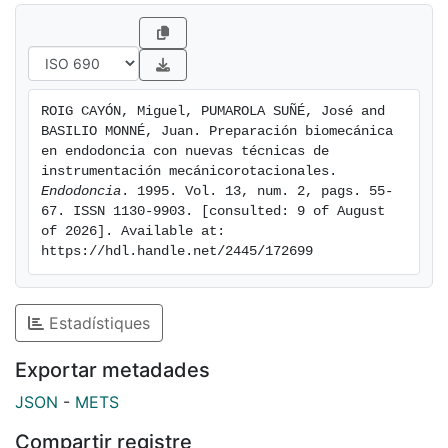
Lightspeed y Profile. Se comentan sus características
y mecanismo de utilización, realizando una valoración
clínica de los mismos.
ROIG CAYÓN, Miguel, PUMAROLA SUÑÉ, José and 
BASILIO MONNÉ, Juan. Preparación biomecánica 
en endodoncia con nuevas técnicas de 
instrumentación mecánico­rotacionales. 
Endodoncia
. 1995. Vol. 13, num. 2, pags. 55-
67. ISSN 1130-9903. [consulted: 9 of August 
of 2026]. Available at: 
https://hdl.handle.net/2445/172699
Estadístiques
Exportar metadades
JSON
-
METS
Compartir registre