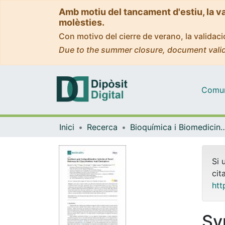
Amb motiu del tancament d'estiu, la v
molèsties.
Con motivo del cierre de verano, la valida
Due to the summer closure, document valid
Comuni
Inici
Recerca
Bioquímica i Biomedicin
Si 
cit
htt
Sy