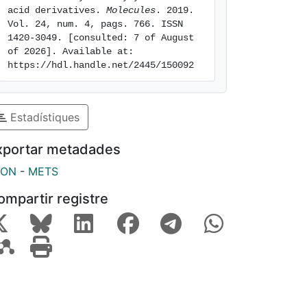
acid derivatives. 
Molecules
. 2019. 
Vol. 24, num. 4, pags. 766. ISSN 
1420-3049. [consulted: 7 of August 
of 2026]. Available at: 
https://hdl.handle.net/2445/150092
Estadístiques
xportar metadades
SON
-
METS
ompartir registre