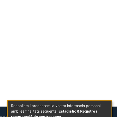
Recopilem i processem la vostra informació personal
amb les finalitats següents:
Estadístic & Registre i
recuperació de contrasenya