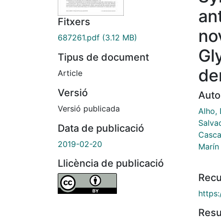
ant
Fitxers
no
687261.pdf
(3.12 MB)
Gl
Tipus de document
de
Article
Versió
Auto
Versió publicada
Alho, 
Salvad
Data de publicació
Casca
2019-02-20
Marín 
Llicència de publicació
Recu
https
Res