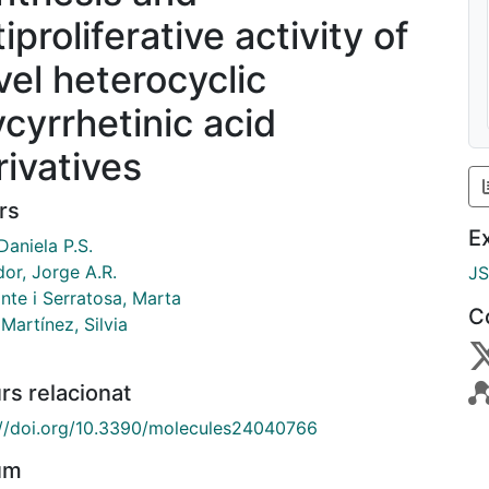
iproliferative activity of
vel heterocyclic
ycyrrhetinic acid
rivatives
rs
E
Daniela P.S.
or, Jorge A.R.
J
nte i Serratosa, Marta
C
Martínez, Silvia
rs relacionat
://doi.org/10.3390/molecules24040766
um