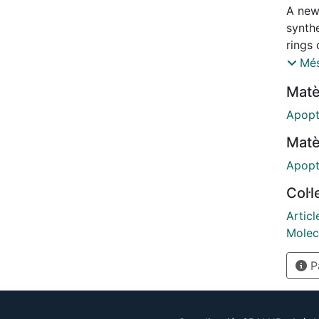
A new 
synthe
rings 
A. Th
Més
antipr
Matè
cell 
with a
Apopt
more p
Matè
fold m
biolog
Apopt
compo
Col·
activa
Articl
Molec
Pà