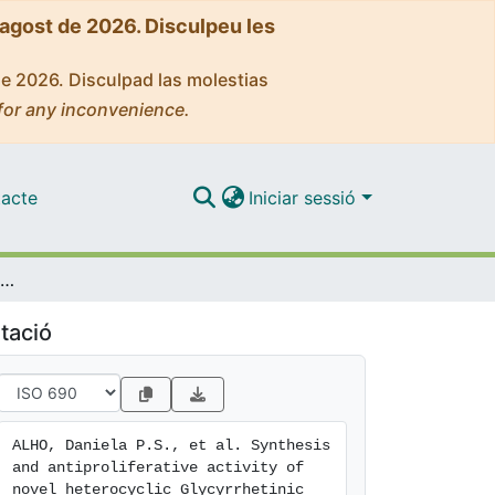
'agost de 2026. Disculpeu les
de 2026. Disculpad las molestias
for any inconvenience.
acte
Iniciar sessió
Synthesis and antiproliferative activity of novel heterocyclic Glycyrrhetinic acid derivatives
tació
ALHO, Daniela P.S., et al. Synthesis 
and antiproliferative activity of 
novel heterocyclic Glycyrrhetinic 