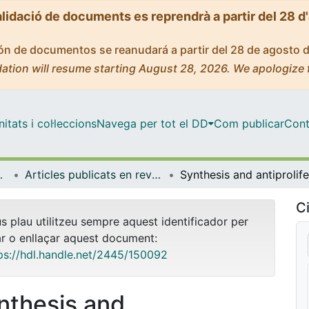
alidació de documents es reprendrà a partir del 28 d
ción de documentos se reanudará a partir del 28 de agosto 
ation will resume starting August 28, 2026. We apologize 
tats i col·leccions
Navega per tot el DD
Com publicar
Cont
a Molecular
Articles publicats en revistes (Bioquímica i Biomedicina Molecular)
Ci
us plau utilitzeu sempre aquest identificador per
ar o enllaçar aquest document:
ps://hdl.handle.net/2445/150092
nthesis and