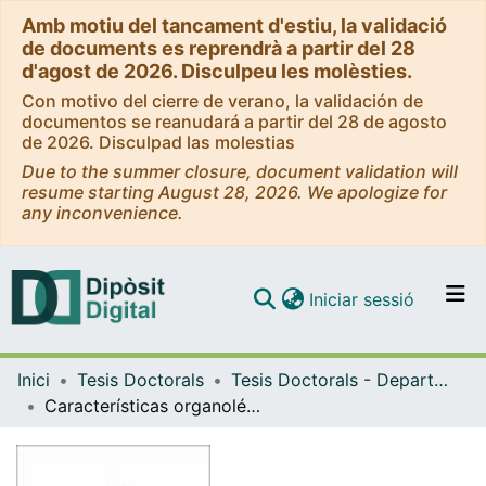
Amb motiu del tancament d'estiu, la validació
de documents es reprendrà a partir del 28
d'agost de 2026. Disculpeu les molèsties.
Con motivo del cierre de verano, la validación de
documentos se reanudará a partir del 28 de agosto
de 2026. Disculpad las molestias
Due to the summer closure, document validation will
resume starting August 28, 2026. We apologize for
any inconvenience.
(current)
Iniciar sessió
Comunitats i col·leccions
Inici
Tesis Doctorals
Tesis Doctorals - Departament - Ciències Fisiològiques Humanes i de la Nutrició
Navega per tot el DD
Características organolépticas de los vinos base destinados a la elaboración del cava en función de tratamientos tecnológicos prefermentativos
Com publicar
Contacte