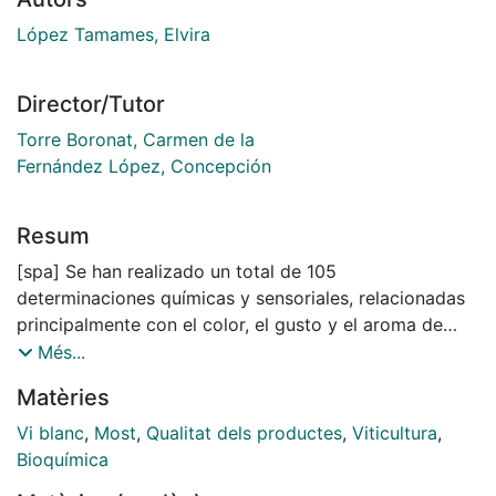
López Tamames, Elvira
Director/Tutor
Torre Boronat, Carmen de la
Fernández López, Concepción
Resum
[spa] Se han realizado un total de 105
determinaciones químicas y sensoriales, relacionadas
principalmente con el color, el gusto y el aroma de
mostos y vinos blancos del Penedés y destinados a la
Més...
elaboración de vino espumoso (Cava). Las muestras
Matèries
analizadas corresponden a un ensayo a escala piloto
(vendimia de 1988), a cuatro vinificaciones realizadas
Vi blanc
,
Most
,
Qualitat dels productes
,
Viticultura
,
a escala industrial (vendimias de 1990 y 1991) y a 28
Bioquímica
vinos blancos industriales (vendimias de 1990 y 1991).