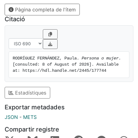
fondo común, destapando las formas de reproducción
Pàgina completa de l'ítem
de desigualdad que se han perpetuado y
reconociendo los derechos que tradicionalmente se
Citació
negaron a las mujeres. Este mensaje reivindicativo, se
construye a partir del feminismo interseccional para
describir dos realidades que coexisten, la que
vivíamos antes del Covid-19 y la actual, que plantea
una situación mucho más vulnerable para las víctimas
RODRÍGUEZ FERNÁNDEZ, Paula. 
Persona o mujer.
de violencia de género.
[consulted: 8 of August of 2026]. Available 
at: https://hdl.handle.net/2445/177744
Estadístiques
Exportar metadades
JSON
-
METS
Compartir registre