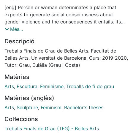
[eng] Person or woman determinates a place that
expects to generate social consciousness about
gender violence and the consequences it entails. Its
purpose its emphasize this violence as structural and
Més...
make a critique from the personal experience to the
Descripció
common background, uncovering the diferent ways to
reproduce the inequality that has been perpetuated
Treballs Finals de Grau de Belles Arts. Facultat de
and recognizing the rights that were traditionally
Belles Arts. Universitat de Barcelona, Curs: 2019-2020,
denied to women. This activist message is built from
Tutor: Grau, Eulàlia (Grau i Costa)
intersectional feminism to describe a double reality,
Matèries
the one that we lived before Covid-19 and the current
one, that contemplates a much more vulnerable
Arts
,
Escultura
,
Feminisme
,
Treballs de fi de grau
situation for the victims of gender violence.
Matèries (anglès)
[spa] Persona o Mujer define un espacio que pretende
generar una consciencia social sobre la violencia de
Arts
,
Sculpture
,
Feminism
,
Bachelor's theses
género y las consecuencias que conlleva. Su propósito
Col·leccions
es subrayar esta violencia como estructural y trazar
una crítica desde la experiencia personal hasta el
Treballs Finals de Grau (TFG) - Belles Arts