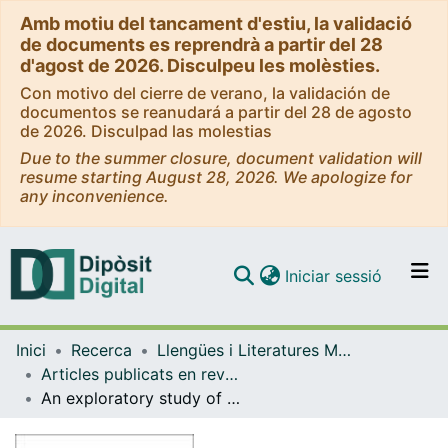
Amb motiu del tancament d'estiu, la validació
de documents es reprendrà a partir del 28
d'agost de 2026. Disculpeu les molèsties.
Con motivo del cierre de verano, la validación de
documentos se reanudará a partir del 28 de agosto
de 2026. Disculpad las molestias
Due to the summer closure, document validation will
resume starting August 28, 2026. We apologize for
any inconvenience.
(current)
Iniciar sessió
Comunitats i col·leccions
Inici
Recerca
Llengües i Literatures Modernes i Estudis Anglesos
Navega per tot el DD
Articles publicats en revistes (Llengües i Literatures Modernes i Estudis Anglesos)
Com publicar
An exploratory study of the role of age and language learning aptitude in a short stay abroad
Contacte