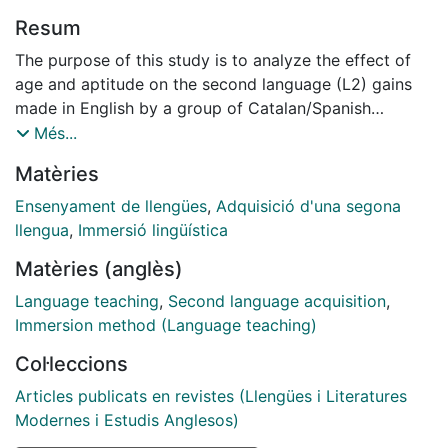
Resum
The purpose of this study is to analyze the effect of
age and aptitude on the second language (L2) gains
made in English by a group of Catalan/Spanish
bilinguals who spent three weeks in the United
Més...
Kingdom. The participants included 39 learners aged
Matèries
between 12 and 17 years old. Aptitude was measured
through a vocabulary test (LLAMA B, Meara, 2005),
Ensenyament de llengües
,
Adquisició d'una segona
which examines rote memory. Participants' L2 skills
llengua
,
Immersió lingüística
were analyzed through a grammaticality judgment test
Matèries (anglès)
(GJT) and a formulaic sequences test (FST). The
results indicate that the L2 learners made significant
Language teaching
,
Second language acquisition
,
gains in the two tests after a three-week stay abroad.
Immersion method (Language teaching)
Additionally, both age and aptitude had a significant
Col·leccions
impact on the type of language gains the learners
made: older learners outperformed younger learners in
Articles publicats en revistes (Llengües i Literatures
the two tasks, and high aptitude learners
Modernes i Estudis Anglesos)
outperformed low aptitude learners in the FST.