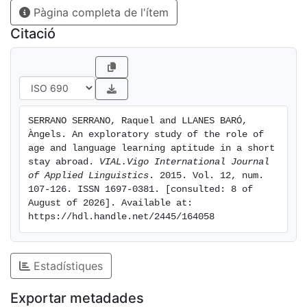
Pàgina completa de l'ítem
Nevertheless, no interactions were observed between
L2 gains and age or aptitude.
Citació
SERRANO SERRANO, Raquel and LLANES BARÓ, 
Àngels. An exploratory study of the role of 
age and language learning aptitude in a short 
stay abroad. 
VIAL.Vigo International Journal 
of Applied Linguistics
. 2015. Vol. 12, num. 
107-126. ISSN 1697-0381. [consulted: 8 of 
August of 2026]. Available at: 
https://hdl.handle.net/2445/164058
Estadístiques
Exportar metadades