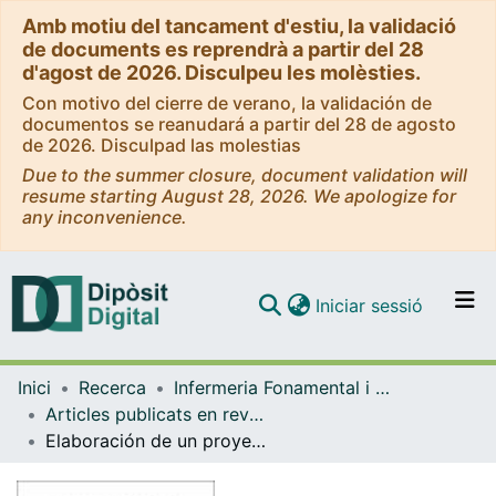
Amb motiu del tancament d'estiu, la validació
de documents es reprendrà a partir del 28
d'agost de 2026. Disculpeu les molèsties.
Con motivo del cierre de verano, la validación de
documentos se reanudará a partir del 28 de agosto
de 2026. Disculpad las molestias
Due to the summer closure, document validation will
resume starting August 28, 2026. We apologize for
any inconvenience.
(current)
Iniciar sessió
Comunitats i col·leccions
Inici
Recerca
Infermeria Fonamental i Clínica
Navega per tot el DD
Articles publicats en revistes (Infermeria Fonamental i Clínica)
Com publicar
Elaboración de un proyecto de investigación con metodología cualitativa
Contacte