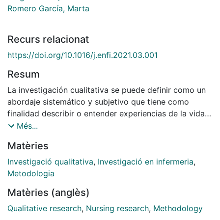
Romero García, Marta
Recurs relacionat
https://doi.org/10.1016/j.enfi.2021.03.001
Resum
La investigación cualitativa se puede definir como un
abordaje sistemático y subjetivo que tiene como
finalidad describir o entender experiencias de la vida y
darles un sentido. Este tipo de metodología se suele
Més...
utilizar para diferentes propósitos: obtener una
Matèries
comprensión global de un fenómeno o situación;
estudiar la profundidad, la riqueza y la complejidad de
Investigació qualitativa
,
Investigació en infermeria
,
los fenómenos; crear teorías emergentes o
Metodologia
fundamentadas en lo datos de forma inductiva;
Matèries (anglès)
entender las experiencias humanas, los procesos o la
cultura de los grupos, tal y como son experimentadas
Qualitative research
,
Nursing research
,
Methodology
por las personas que los configuran. Por lo tanto,