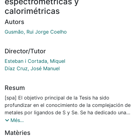
espectrométricas y
calorimétricas
Autors
Gusmão, Rui Jorge Coelho
Director/Tutor
Esteban i Cortada, Miquel
Díaz Cruz, José Manuel
Resum
[spa] El objetivo principal de la Tesis ha sido
profundizar en el conocimiento de la complejación de
metales por ligandos de S y Se. Se ha dedicado una
atención especial a las fitoquelatinas (PCn), que son la
Més...
base de la fitorremediación, por su capacidad de
Matèries
complejar los metales pesados. Se ha intentado