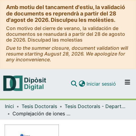
Amb motiu del tancament d'estiu, la validació
de documents es reprendrà a partir del 28
d'agost de 2026. Disculpeu les molèsties.
Con motivo del cierre de verano, la validación de
documentos se reanudará a partir del 28 de agosto
de 2026. Disculpad las molestias
Due to the summer closure, document validation will
resume starting August 28, 2026. We apologize for
any inconvenience.
(current)
Iniciar sessió
Comunitats i col·leccions
Inici
Tesis Doctorals
Tesis Doctorals - Departament - Química Analítica
Navega per tot el DD
Complejación de iones metálicos con mezclas de fitoquelatinas, sus fragmentos y selenocistina. Estudio mediante voltamperometría - resolución multivariante de curvas, en combinación con técnicas espectrométricas y calorimétricas
Com publicar
Contacte